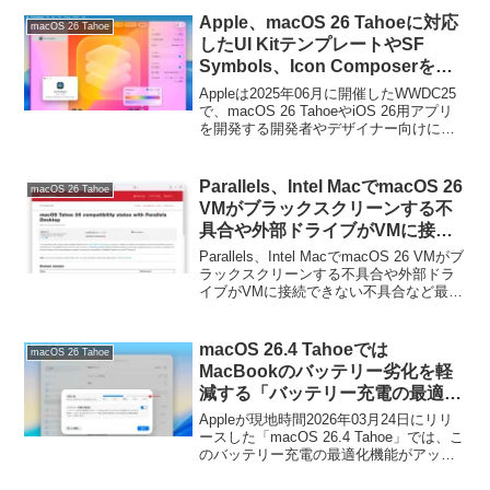
Apple、macOS 26 Tahoeに対応
macOS 26 Tahoe
したUI KitテンプレートやSF
Symbols、Icon Composerをマ
イナーアップデート。
Appleは2025年06月に開催したWWDC25
で、macOS 26 TahoeやiOS 26用アプリ
を開発する開発者やデザイナー向けに、
Apple Design Resourcesから各OS向けの
UI KitテンプレートやSF Symbols 7、
Icon Composerを公開しましたが、これ
Parallels、Intel MacでmacOS 26
macOS 26 Tahoe
らがマイナーアップデートされていま
VMがブラックスクリーンする不
す。
具合や外部ドライブがVMに接続
できない不具合など最新の
Parallels、Intel MacでmacOS 26 VMがブ
Parallels Desktop 26とmacOS
ラックスクリーンする不具合や外部ドラ
イブがVMに接続できない不具合など最新
26 Tahoe Betaで発生している不
のParallels Desktop 26とmacOS 26
具合を公開。
Tahoe Betaで発生している不具合を公
開。
macOS 26.4 Tahoeでは
macOS 26 Tahoe
MacBookのバッテリー劣化を軽
減する「バッテリー充電の最適
化」機能でバッテリー残量の上限
Appleが現地時間2026年03月24日にリリ
を80%~100%の間で調整できるよ
ースした「macOS 26.4 Tahoe」では、こ
のバッテリー充電の最適化機能がアップ
うに。
デートされ、充電率の最大値を80%から
100%の間で設定できるようになっていま