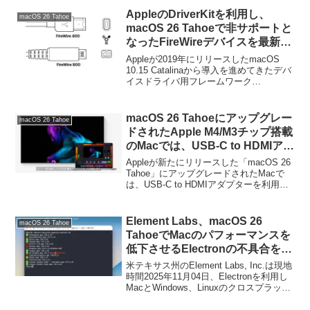
す。
AppleのDriverKitを利用し、
macOS 26 Tahoe
macOS 26 Tahoeで非サポートと
なったFireWireデバイスを最新の
Macでも使えるようにするオープ
Appleが2019年にリリースしたmacOS
ンソースプロジェクト
10.15 Catalinaから導入を進めてきたデバ
イスドライバ用フレームワーク
「ASFireWire」が公開。
「DriverKit」を利用し、macOS 26 Tahoe
を搭載した最新のMacでもFireWireデバイ
スを動作させるオープンソースプロジェ
macOS 26 Tahoeにアップグレー
macOS 26 Tahoe
クト「ASFireWire」が公開されていま
ドされたApple M4/M3チップ搭載
す。
のMacでは、USB-C to HDMIアダ
プターを利用しHDMI 2.1対応ディ
Appleが新たにリリースした「macOS 26
スプレイで4K60Hz以上の映像出
Tahoe」にアップグレードされたMacで
は、USB-C to HDMIアダプターを利用し
力が利用可能に。
てもHDMI 2.1対応ディスプレイでの
4K@60Hzを超える映像出力(HDMI 2.1
over USB-C to HDMI Adapters)が可能に
Element Labs、macOS 26
macOS 26 Tahoe
なったそうです。
TahoeでMacのパフォーマンスを
低下させるElectronの不具合を修
正したローカルLLMクライアント
米テキサス州のElement Labs, Inc.は現地
「LM Studio v0.3.31」をリリー
時間2025年11月04日、Electronを利用し
MacとWindows、Linuxのクロスプラット
ス。
フォームに対応したローカルLLMクライ
アント「LM Studio v0.3.31」をリリース