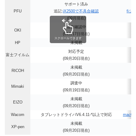
サポート済み
PFU
追記:
iX2500で不具合確認
fi
(09月現在)
現在確認中
OKI
(09月17日現在)
スクロールできます
HP
未掲載
対応予定
富士フイルム
(09月20日現在)
未掲載
RICOH
(09月20日現在)
調査中
Mimaki
m
(09月19日現在)
未掲載
EIZO
(09月20日現在)
Wacom
タブレットドライバV6.4.11-*以上で対応
macO
未掲載
XP-pen
(09月20日現在)