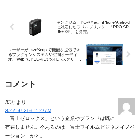
し、macOS 26 Tahoeで発生している
ElectronがGPU使用率を上昇させMacの
パフォーマンスを低下させる不具合が修
正されたと発表しています。
キングジム、PCやMac、iPhone/Android
に対応したラベルプリンター「PRO SR-
R5600P」を発売。
ユーザーがJavaScriptで機能を拡張でき
るプラグインシステムや空間オーディ
オ、WebP/JPEG-XLでのHDRスクリーン
ショットなど多くの新機能を追加した
Mac用メディアプレイヤー「IINA
v1.4.0」がリリース。
コメント
匿名
より:
2025年9月21日 11:20 AM
「富士ゼロックス」という企業やブランドは既に
存在しません。今あるのは「富士フイルムビジネスイノベ
ーション」かと。