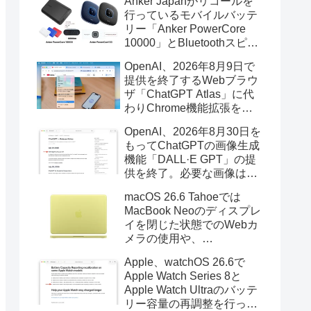
Anker Japanがリコールを
行っているモバイルバッテ
リー「Anker PowerCore
10000」とBluetoothスピー
カー「PowerConf S3」で周
OpenAI、2026年8月9日で
辺を焼損する火災が6月に3
提供を終了するWebブラウ
件発生していたそうなので
ザ「ChatGPT Atlas」に代
注意を。
わりChrome機能拡張をア
ップデートし、YouTube動
OpenAI、2026年8月30日を
画の質問やAsk ChatGPT機
もってChatGPTの画像生成
能を追加。
機能「DALL·E GPT」の提
供を終了。必要な画像は期
限までにダウンロードを。
macOS 26.6 Tahoeでは
MacBook Neoのディスプレ
イを閉じた状態でのWebカ
メラの使用や、
Finder/Apple Configuratorを
Apple、watchOS 26.6で
利用しMacBook Neoを復元
Apple Watch Series 8と
する際の安定性が向上。
Apple Watch Ultraのバッテ
リー容量の再調整を行った