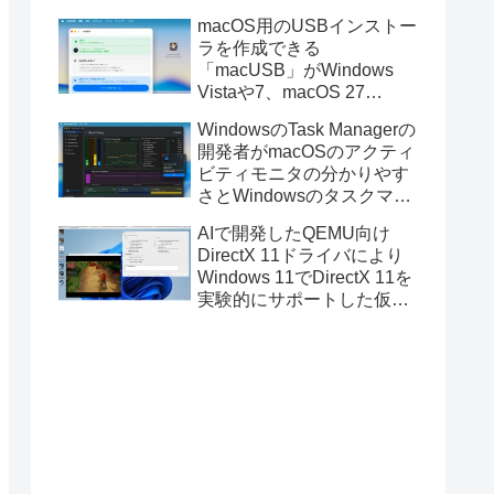
と発表。
macOS用のUSBインストー
ラを作成できる
「macUSB」がWindows
Vistaや7、macOS 27
Golden GateのUSBインス
WindowsのTask Managerの
トーラの作成に対応。
開発者がmacOSのアクティ
ビティモニタの分かりやす
さとWindowsのタスクマネ
ージャの詳細さを合わせた
AIで開発したQEMU向け
Mac用システムモニタアプ
DirectX 11ドライバにより
リ「Task Manager TMOG」
Windows 11でDirectX 11を
のBeta版を公開。
実験的にサポートした仮想
化ソフトウェア「UTM for
Mac v5.0.4」のBeta版が公
開。