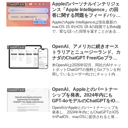
26 TahoeのLiquid Glassをサポートした
Appleのパーソナルインテリジェ
ChatGPT＆AI
「ChatGPT for macOS」のロールアウト
ンス「Apple Intelligence」の回
も行っているそうです。
答に関する問題をフィードバック
する。
AppleのApple Intelligenceは現在最新の
macOS 15.4やiOS 18.4の段階でもBeta版
で、変な/誤った回答を返すことがあるた
め、AppleはこのApple Intelligenceに関し
てユーザーがフォードバックを返せる機
能を実装しています。
OpenAI、アメリカに続きオース
ChatGPT＆AI
トラリアとニュージーランド、カ
ナダのChatGPT Free/Goプラン
ユーザー向けにも広告の表示を開
米OpenAIは2026年02月、同社のAIチャッ
始。
トボットChatGPTの無料とGoプランを利
用しているユーザー向けにチャット内に
広告を表示する機能をアメリカで開始し
ましたが、2026年04月17日付けで、この
広告表示がオーストラリアとニュージー
OpenAI、Appleとのパートナー
ChatGPT＆AI
ランド、カナダにもロールアウトされた
シップを発表。2024年内にも
そうです。
GPT-4oモデルのChatGPTをiOS
やiPadOS、macOSに無料で提
OpenAIがAppleとのパートナーシップを
供。
発表し、2024年年内にもChatGPTがiOS
やiPadOS、macOSに提供されると発表
しています。詳細は以下から。