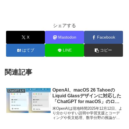
シェアする
X
Mastodon
Facebook
はてブ
LINE
コピー
関連記事
OpenAI、macOS 26 Tahoeの
ChatGPT＆AI
Liquid Glassデザインに対応した
「ChatGPT for macOS」のロー
ルアウトを開始。
米OpenAIは現地時間2025年12月12日、よ
り分かりやすい説明や学習支援とコーデ
ィングや長文処理、数学分野の推論が向
上したAIモデル「GPT-5.2」をリリースし
ましたが、14日の週より新たにmacOS