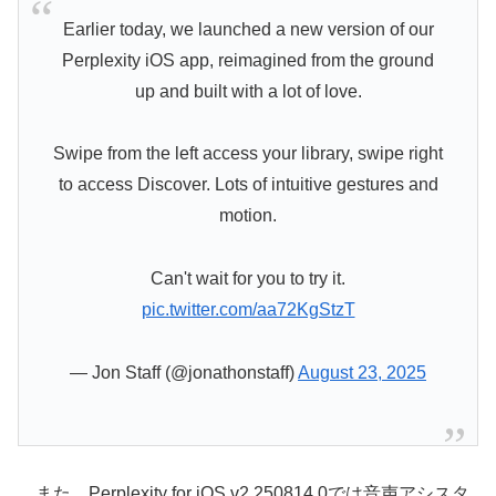
Earlier today, we launched a new version of our
Perplexity iOS app, reimagined from the ground
up and built with a lot of love.
Swipe from the left access your library, swipe right
to access Discover. Lots of intuitive gestures and
motion.
Can't wait for you to try it.
pic.twitter.com/aa72KgStzT
— Jon Staff (@jonathonstaff)
August 23, 2025
また、Perplexity for iOS v2.250814.0では音声アシスタ