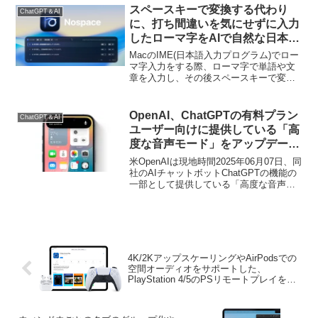
スペースキーで変換する代わり
ChatGPT＆AI
に、打ち間違いを気にせずに入力
したローマ字をAIで自然な日本語
に変換してくれるMac用の日本語
MacのIME(日本語入力プログラム)でロー
入力アプリ「Nospace」がリリ
マ字入力をする際、ローマ字で単語や文
章を入力し、その後スペースキーで変換
ース。
するという操作を行いますが、間違いを
気にせずにある程度のローマ字入力を行
い、その後AIに変換してもらうMac用の
OpenAI、ChatGPTの有料プラン
ChatGPT＆AI
日本語入力アプリ「Nospace」がリリー
ユーザー向けに提供している「高
スされています。
度な音声モード」をアップデー
ト。稀なハルシネーションがある
米OpenAIは現地時間2025年06月07日、同
も、より人間らしい会話になり翻
社のAIチャットボットChatGPTの機能の
一部として提供している「高度な音声モ
訳機能も改善。
ード (Advanced Voice Mode)」機能を大
幅に強化/アップデートし、イントネーシ
ョンと自然な会話により、より人間らし
い会話が可能になったと発表していま
す。
4K/2KアップスケーリングやAirPodsでの
空間オーディオをサポートした、
PlayStation 4/5のPSリモートプレイを
iPhoneやiPad、Mac、Apple TV、Vision
Proで可能にする「PXPlay v3.0」がリリ
ース。