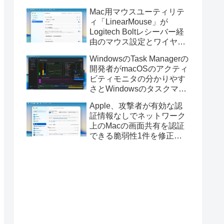
Golden GateのUSBインス
Mac用マウスユーティリテ
トーラの作成に対応。
ィ「LinearMouse」が
Logitech Boltレシーバー経
由のマウス設定とワイヤレ
ス版のELECOM HUGEトラ
WindowsのTask Managerの
ックボールに対応。
開発者がmacOSのアクティ
ビティモニタの分かりやす
さとWindowsのタスクマネ
ージャの詳細さを合わせた
Apple、攻撃者が有効な認
Mac用システムモニタアプ
証情報なしでネットワーク
リ「Task Manager TMOG」
上のMacの画面共有を認証
のBeta版を公開。
できる脆弱性1件を修正し
た「macOS Tahoe 26.6.1」
や「macOS Sequoia
15.7.9/Sonoma 14.8.9」を
リリース。