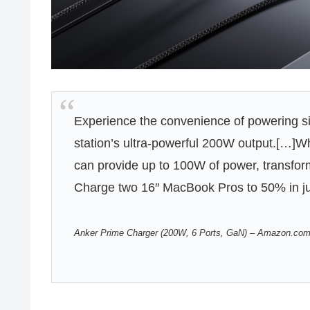
Experience the convenience of powering si
station’s ultra-powerful 200W output.[…]
can provide up to 100W of power, transfor
Charge two 16″ MacBook Pros to 50% in ju
Anker Prime Charger (200W, 6 Ports, GaN) – Amazon.co