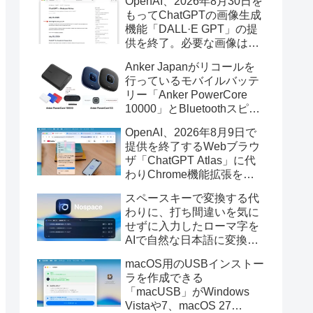
OpenAI、2026年8月30日を
もってChatGPTの画像生成
機能「DALL·E GPT」の提
供を終了。必要な画像は期
限までにダウンロードを。
Anker Japanがリコールを
行っているモバイルバッテ
リー「Anker PowerCore
10000」とBluetoothスピー
カー「PowerConf S3」で周
OpenAI、2026年8月9日で
辺を焼損する火災が6月に3
提供を終了するWebブラウ
件発生していたそうなので
ザ「ChatGPT Atlas」に代
注意を。
わりChrome機能拡張をア
ップデートし、YouTube動
スペースキーで変換する代
画の質問やAsk ChatGPT機
わりに、打ち間違いを気に
能を追加。
せずに入力したローマ字を
AIで自然な日本語に変換し
てくれるMac用の日本語入
macOS用のUSBインストー
力アプリ「Nospace」がリ
ラを作成できる
リース。
「macUSB」がWindows
Vistaや7、macOS 27