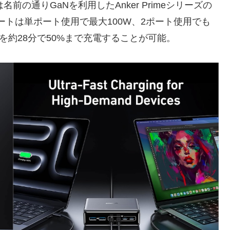
s, GaN)は名前の通りGaNを利用したAnker Primeシリーズの
Dポートは単ポート使用で最大100W、2ポート使用でも
ro*を約28分で50%まで充電することが可能。