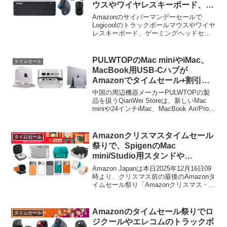
ウスやワイヤレスキーボード、ゲ
ーミングヘッドセットなどがセー
Amazonのサイバーマンデーセールで
ル中。
Logicoolのトラックボールマウスやワイヤ
レスキーボード、ゲーミングヘッドセッ
トなどがセール中です。詳細は以下か
ら。
PULWTOPのMac miniやiMac、
タイムセール
MacBook用USB-Cハブが
Amazonでタイムセール+割引ク
ーポン配布中。
中国の周辺機器メーカーPULWTOPの製
品を扱うQianWei Storeは、新しいMac
miniや24インチiMac、MacBook Air/Proに
USB-AやHDMI、NVMe SSDなどを増設
できるUSB-Cハブのタイムセールを開催
するとともに、各USB-Cハブに
Amazonクリスマスタイムセール
タイムセール
8~10%OFFの割引クーポンを配布してい
祭りで、SpigenのMac
ます。
mini/Studio用スタンドや
MacBook Air/Pro、
Amazon Japanは本日2025年12月16日09
iPhone/Apple Watch用ケースが
時より、クリスマス前の最後のAmazonタ
イムセール祭り「Amazonクリスマス・タ
セール中。
イムセール祭り」を開催していますが、
このタイムセール祭りでSpigenのApple製
品用アクセサリーがタイムセールとなっ
Amazonのタイムセール祭りでロ
タイムセール
ています。
ジクールやエレコムのトラックボ