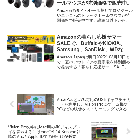
ールマウスが特別価格で販売中。
Amazonのタイムセール祭りでロジクール
やエレコムのトラックボールマウスが特
別価格で販売中です。詳細は以下から。
Amazonの暮らし応援サマー
タイムセール
SALEで、BuffaloやKIOXIA、
Samsung、SanDisk、WDなど
のSSDやHDD、USBメモリが特
Amazon Japanは明日2025年08月10日ま
別価格で販売中。
で、夏のアウトドアや夏家電を特別価格
で提供する「暮らし応援サマーSALE」を
開催していますが、このセールの中で
BuffaloやIODATA、KIOXIA、Samsung、
SanDisk、WDブランドのSSDやHDD、ポ
ータブルストレージがタイムセールとな
っています。
Mac/iPadとUVC対応のUSBキャプチャカ
ードを利用し、Vision Proにゲーム機や
PCなどの映像をストリーミングできるア
プリ「Castaway: Spatial HDMI Monitor」
がリリース。
Vision Proの中にMac用の4Kディスプレ
イを表示するにはmacOS 14 Sonoma以
降のMacとApple IDでの紐付けが必要。