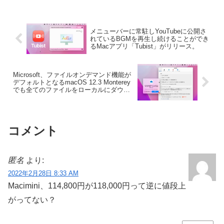
したが、このPro StandがAmazon.co.jpで
10%OFFセールとなっています。
メニューバーに常駐しYouTubeに公開さ
れているBGMを再生し続けることができ
るMacアプリ「Tubist」がリリース。
Microsoft、ファイルオンデマンド機能が
デフォルトとなるmacOS 12.3 Monterey
でも全てのファイルをローカルにダウン
ロードすることを可能にした「OneDrive
for Mac v22.033」のロールアウトを開
始。
コメント
匿名
より:
2022年2月28日 8:33 AM
Macimini、114,800円が118,000円って逆に値段上
がってない？