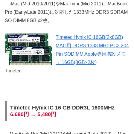
iMac (Mid 2010/2011)やMac mini (Mid 2011)、MacBook
Pro (Early/Late 2011)に対応した1333MHz DDR3 SDRAM
SO-DIMM 8GB x2枚。
Timetec Hynix IC 16GB(2x8GB)
MAC用 DDR3 1333 MHz PC3 204
Pin SODIMM Apple専用増設メモ
リ 16GB(8GB×2枚)
Timetec
Timetec Hynix IC 16 GB DDR3L 1600MHz
6,680円 → 5,480円
MacBook Pro (Mid 2012)やMac mini (Late 2012)、iMac