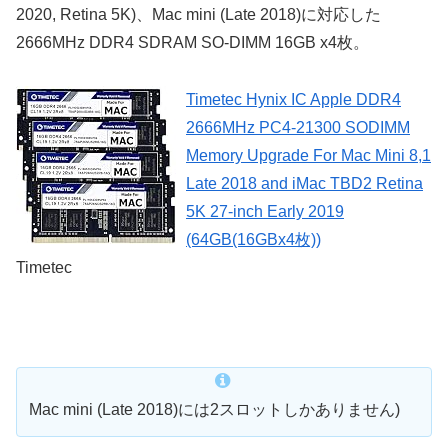
2020, Retina 5K)、Mac mini (Late 2018)に対応した
2666MHz DDR4 SDRAM SO-DIMM 16GB x4枚。
Timetec Hynix IC Apple DDR4
2666MHz PC4-21300 SODIMM
Memory Upgrade For Mac Mini 8,1
Late 2018 and iMac TBD2 Retina
5K 27-inch Early 2019
(64GB(16GBx4枚))
Timetec
Mac mini (Late 2018)には2スロットしかありません)