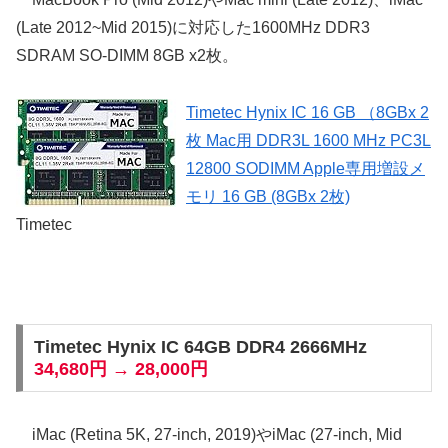
(Late 2012~Mid 2015)に対応した1600MHz DDR3
SDRAM SO-DIMM 8GB x2枚。
Timetec Hynix IC 16 GB （8GBx 2
枚 Mac用 DDR3L 1600 MHz PC3L
12800 SODIMM Apple専用増設メ
モリ 16 GB (8GBx 2枚)
Timetec
Timetec Hynix IC 64GB DDR4 2666MHz
34,680円 → 28,000円
iMac (Retina 5K, 27-inch, 2019)やiMac (27-inch, Mid