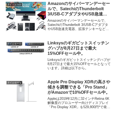
のキーボードがタイムセールとなってい
Amazonのサイバーマンデーセー
タイムセール
ます。
ルで、SatechiのThunderbolt
3/USB-CアダプタやUSB急速充
電器、拡張テンキーなどが特別価
Amazonのサイバーマンデーセールで、
格で販売中。
SatechiのThunderbolt 3/USB-Cアダプタ
やUSB急速充電器、拡張テンキーなどが
特別価格で販売されています。詳細は以
下から。
Linksysのギガビットスイッチン
タイムセール
グハブが8月27日まで最大
15%OFFセール中。
Linksysのギガビットスイッチングハブが
8月27日まで最大15%OFFセールとなって
います。詳細は以下から。
Apple Pro Display XDRの高さや
タイムセール
傾きを調整できる「Pro Stand」
がAmazonで10%OFFセール中。
Appleは2019年12月に32インチRetina 6K
解像度のプロユーザー向けディスプレイ
「Pro Display XDR」を529,800円*で発売
し、さらにPro Display XDR専用のスタン
ド「Pro Stand」を106,800円*で発売しま