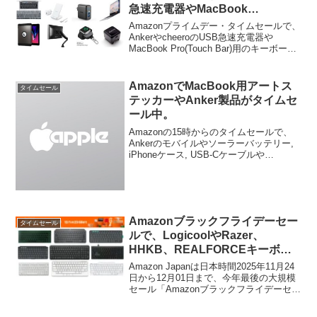
急速充電器やMacBook
Pro(Touch Bar)用のキーボード
Amazonプライムデー・タイムセールで、
カバーなどが特別価格で販売中/
AnkerやcheeroのUSB急速充電器や
MacBook Pro(Touch Bar)用のキーボード
予定。
カバーなどが特別価格で販売中/予定とな
っています。詳細は以下から。
AmazonでMacBook用アートス
タイムセール
テッカーやAnker製品がタイムセ
ール中。
Amazonの15時からのタイムセールで、
Ankerのモバイルやソーラーバッテリー,
iPhoneケース, USB-Cケーブルや
MacBook用アートステッカーなどが特別
価格で販売されています。詳細は以下か
ら。
Amazonブラックフライデーセー
タイムセール
ルで、LogicoolやRazer、
HHKB、REALFORCEキーボー
ドがセール中。
Amazon Japanは日本時間2025年11月24
日から12月01日まで、今年最後の大規模
セール「Amazonブラックフライデーセー
ル」を開催していますが、このセールに
合わせてLogicoolやRazer、PFU、東プレ