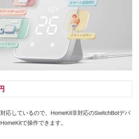
0円
しているので、HomeKit非対応のSwitchBotデバ
eのHomeKitで操作できます。