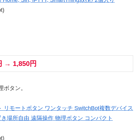
Home, Siri, IFTTT, SmartThings対応 2個入り
t)
円 → 1,850円
物理ボタン。
ット リモートボタン ワンタッチ SwitchBot複数デバイス
置き場所自由 遠隔操作 物理ボタン コンパクト
t)