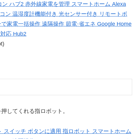
モコン ハブ2 赤外線家電を管理 スマートホーム Alexa
コン 温湿度計機能付き 光センサー付き リモートボ
家電一括操作 遠隔操作 節電·省エネ Google Home
sに対応 Hub2
t)
押してくれる指ロボット。
チボット スイッチ ボタンに適用 指ロボット スマートホーム