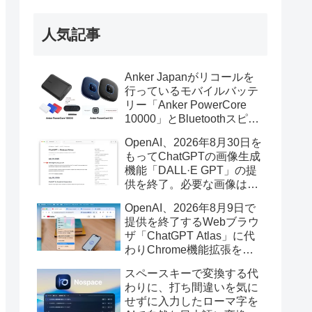
人気記事
Anker Japanがリコールを
行っているモバイルバッテ
リー「Anker PowerCore
10000」とBluetoothスピー
カー「PowerConf S3」で周
OpenAI、2026年8月30日を
辺を焼損する火災が6月に3
もってChatGPTの画像生成
件発生していたそうなので
機能「DALL·E GPT」の提
注意を。
供を終了。必要な画像は期
限までにダウンロードを。
OpenAI、2026年8月9日で
提供を終了するWebブラウ
ザ「ChatGPT Atlas」に代
わりChrome機能拡張をア
ップデートし、YouTube動
スペースキーで変換する代
画の質問やAsk ChatGPT機
わりに、打ち間違いを気に
能を追加。
せずに入力したローマ字を