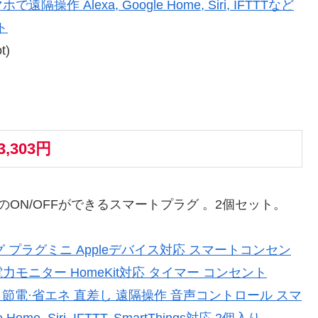
操作 Alexa, Google Home, Siri, IFTTTなど
ト
t)
3,303円
電源のON/OFFができるスマートプラグ 。2個セット。
プラグ プラグミニ Appleデバイス対応 スマートコンセン
力モニター HomeKit対応 タイマー コンセント
両方対応 節電·省エネ 直差し 遠隔操作 音声コントロール スマ