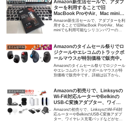
Amazon新生活セールで、アダプ
タイムセール
ターを利用することで旧
MacBook ProやAir、Mac miniで
も利用可能なシリコンパワーの
Amazon新生活セールで、アダプターを利
NVMe SSDが特選タイムセール
用することで旧MacBook ProやAir、Mac
miniでも利用可能なシリコンパワーの
中。
NVMe SSDが特選タイムセール中となっ
ています。詳細は以下から。
Amazonのタイムセール祭りでロ
タイムセール
ジクールやエレコムのトラックボ
ールマウスが特別価格で販売中。
Amazonのタイムセール祭りでロジクール
やエレコムのトラックボールマウスが特
別価格で販売中です。詳細は以下から。
Amazonの初売りで、Linksysの
タイムセール
Wi-Fi6対応ルーターやBelkinの
USB-C変換アダプター、ワイヤ
レス充電パッドなどがセール中。
Amazonの初売りで、LinksysのWi-Fi6対
応ルーターやBelkinのUSB-C変換アダプ
ター、ワイヤレス充電パッドなどがセー
ルとなっています。詳細は以下から。