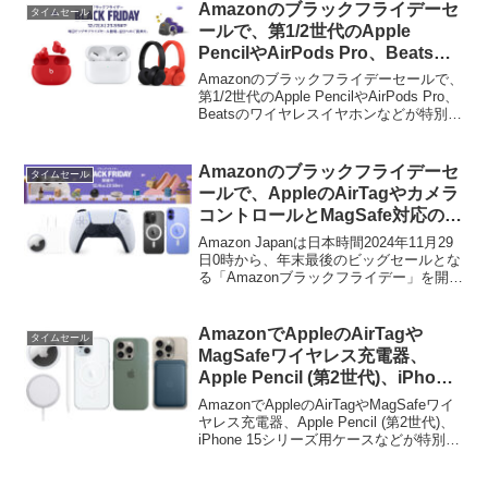
Amazonのブラックフライデーセ
タイムセール
ールで、第1/2世代のApple
PencilやAirPods Pro、Beatsの
ワイヤレスイヤホンなどが特別価
Amazonのブラックフライデーセールで、
格で販売中。
第1/2世代のApple PencilやAirPods Pro、
Beatsのワイヤレスイヤホンなどが特別価
格で販売されています。詳細は以下か
ら。
Amazonのブラックフライデーセ
タイムセール
ールで、AppleのAirTagやカメラ
コントロールとMagSafe対応の
iPhone 16 Pro用ケース、
Amazon Japanは日本時間2024年11月29
DualSenseワイヤレスコントロー
日0時から、年末最後のビッグセールとな
る「Amazonブラックフライデー」を開催
ラーなどが特別価格で販売中。
していますが、このブラックフライデー
セールで、Appleの紛失防止タグAirTagや
USB-C電源アダプタ、SonyのDualSense
AmazonでAppleのAirTagや
タイムセール
ワイヤレスコントローラーが追加セール
MagSafeワイヤレス充電器、
となっています。
Apple Pencil (第2世代)、iPhone
15シリーズ用ケースなどが特別価
AmazonでAppleのAirTagやMagSafeワイ
格で販売中。
ヤレス充電器、Apple Pencil (第2世代)、
iPhone 15シリーズ用ケースなどが特別価
格で販売されています。詳細は以下か
ら。