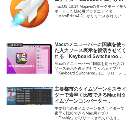
リース。
macOS 10.14 Mojaveのダークモードをサ
ポートしたMac用ブログエディタ
「MarsEdit v4.2」がリリースされていま
す。詳細は以下から。
Macのメニューバーに国旗を使っ
仕事効率化
た入力ソース表示を復活させてく
れる「Keyboard Switcheroo」
アプリがフローティングウィンド
Macのメニューバーに国旗を使った入力
ウ表示に対応。
ソース表示を復活させてくれるアプリ
「Keyboard Switcheroo」に、フローティ
ングウィンドウ表示が機能が追加されて
います。詳細は以下から。
主要都市のタイムゾーンをスライ
仕事効率化
ダーで素早く比較できるMac用タ
イムゾーンコンバーター
「Flashly」がリリース。
主要都市のタイムゾーンをスライダーで
素早く比較できるMac用アプリ
「Flashly」がリリースされています。詳
細は以下から。