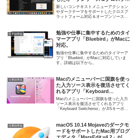
ットフォーム対応のノートアプリ
新しいコンテキストメニューアクション
「Notable v1.5」がリリース。
やダークテーマをサポートしたクロスプ
ラットフォーム対応＆オープンソースの
ノートアプリ「Notable v1.5」がリリース
されています。詳細は以下から。
勉強や仕事に集中するためのタイ
仕事効率化
マーアプリ「Bluebird」がMacに
対応。
勉強や仕事に集中するためのタイマーア
プリ「Bluebird」がMacに対応していま
す。詳細は以下から。
Macのメニューバーに国旗を使っ
仕事効率化
た入力ソース表示を復活させてく
れるアプリ「Keyboard
Switcheroo」がJISキーボードの
Macのメニューバーに国旗を使った入力
英数/かなキーを利用したショー
ソース表示を復活させてくれるアプリ
「Keyboard Switcheroo」がJISキーボー
トカットに対応。
ドの英数/かなキーを利用したショートカ
ットに対応しています。詳細は以下か
ら。
macOS 10.14 Mojaveのダークモ
仕事効率化
ードをサポートしたMac用ブログ
エディタ「MarsEdit v4.2」がリ