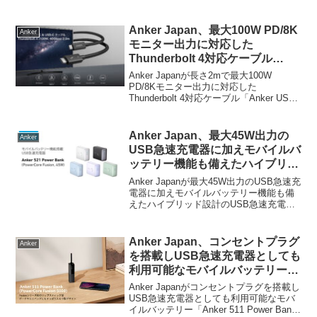
ー型の完全ワイヤレスイヤホン
「Soundcore C30i (A3330)」を新たに発
売しています。
Anker Japan、最大100W PD/8K
Anker
モニター出力に対応した
Thunderbolt 4対応ケーブル
「Anker USB-C ＆ USB-C ケー
Anker Japanが長さ2mで最大100W
ブル Thunderbolt 4 (100W,
PD/8Kモニター出力に対応した
Thunderbolt 4対応ケーブル「Anker USB-
40Gbps)」の長さ2.0mモデルを
C ＆ USB-C ケーブル Thunderbolt 4
発売。
(100W, 40Gbps)」を発売してい...
Anker Japan、最大45W出力の
Anker
USB急速充電器に加えモバイルバ
ッテリー機能も備えたハイブリッ
ド設計のUSB急速充電器「Anker
Anker Japanが最大45W出力のUSB急速充
521 Power Bank (PowerCore
電器に加えモバイルバッテリー機能も備
えたハイブリッド設計のUSB急速充電器
Fusion, 45W)」を発売。
「Anker 521 Power Bank (PowerCore
Fusion, 45W)」を発売しています。詳
細...
Anker Japan、コンセントプラグ
Anker
を搭載しUSB急速充電器としても
利用可能なモバイルバッテリー
「Anker 511 Power Bank
Anker Japanがコンセントプラグを搭載し
(PowerCore Fusion 5000)」を発
USB急速充電器としても利用可能なモバ
イルバッテリー「Anker 511 Power Bank
売。