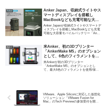
(PowerCore Fusion 5000)」を発売してい
ます。詳細は以下から。
Anker Japan、収納式ライトやス
Anker
マートディスプレイを搭載し
MacBookなども充電可能な大容
量モバイルバッテリー「Anker
Anker Japanが収納式ライトやスマートデ
548 Power Bank」を発売。
ィスプレイを搭載しMacBookなども充電
可能な大容量モバイルバッテリー「Anker
548 Power Bank (PowerCore Reserve
192Wh)」を発売しています。詳細は...
米Anker、初の3Dプリンター
Anker
「AnkerMake M5」のオプション
として、6色のフィラメントを使
用/保存できる「AnkerMake V6
米Ankerが初の3Dプリンター
Color Engine」を2023年に発売
「AnkerMake M5」のオプションとし
て、最大6色のフィラメントを使用/保存
予定。
できる「AnkerMake V6 Color Engine」を
2023年に発売するそうです。詳細は以下
から。
VMware、Apple Siliconに対応した仮想化
ソリューション「VMware Fusion for
Mac」のTech Previewの参加受付を開
始。