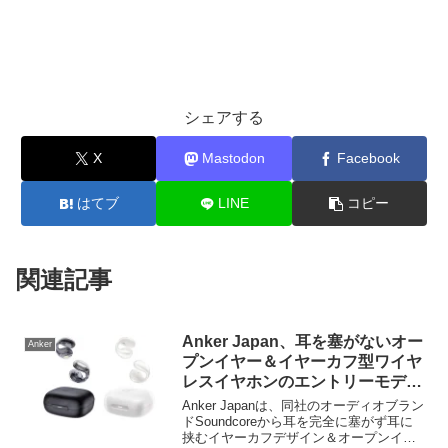
シェアする
X
Mastodon
Facebook
はてブ
LINE
コピー
関連記事
Anker Japan、耳を塞がないオー
Anker
プンイヤー＆イヤーカフ型ワイヤ
レスイヤホンのエントリーモデル
となる「Anker Soundcore
Anker Japanは、同社のオーディオブラン
C30i」を発売。
ドSoundcoreから耳を完全に塞がず耳に
挟むイヤーカフデザイン＆オープンイヤ