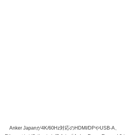
Anker Japanが4K/60Hz対応のHDMI/DPやUSB-A、