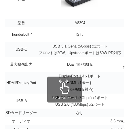
型番
A8394
Thunderbolt 4
なし
USB 3.1 Gen1 (5Gbps) x2ポート
USB-C
フロントは20W、Upstreamポートは60W PD対応
最大映像出力
Dual 4K@30Hz
PC
DisplayPort 1.4 x1ポート
HDMI/DisplayPort
HDMI x1ポート
(4K@60Hz対応)
USB 3.1 Gen 1 (5Gbps) x1ポート
スクロールできます
USB-A
USB 2.0 (480Mbps) x2ポート
SDカードリーダー
なし
オーディオ
3.5 mm