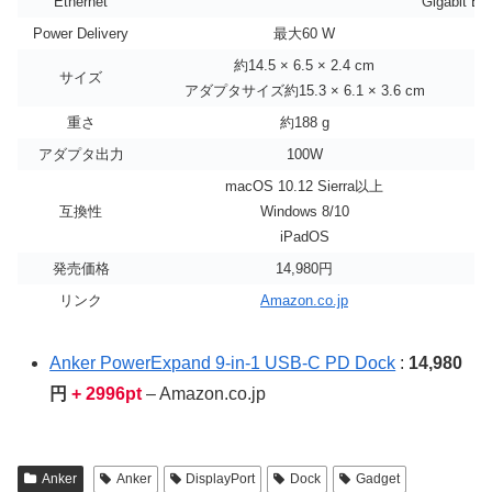
Ethernet
Gigabit Et
Power Delivery
最大60 W
約14.5 × 6.5 × 2.4 cm
サイズ
アダプタサイズ約15.3 × 6.1 × 3.6 cm
重さ
約188 g
アダプタ出力
100W
macOS 10.12 Sierra以上
互換性
Windows 8/10
iPadOS
発売価格
14,980円
リンク
Amazon.co.jp
Anker PowerExpand 9-in-1 USB-C PD Dock
:
14,980
円
+ 2996pt
– Amazon.co.jp
Anker
Anker
DisplayPort
Dock
Gadget