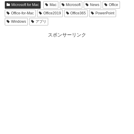
Microsoft for Mac
Mac
Microsoft
News
Office
Office-for-Mac
Office2019
Office365
PowerPoint
Windows
アプリ
スポンサーリンク