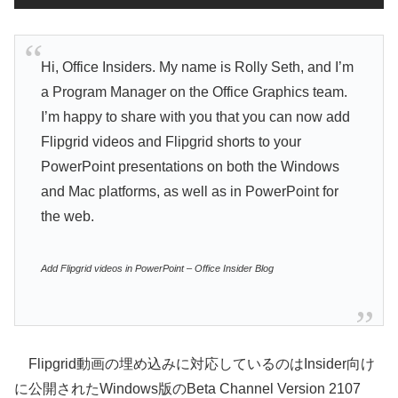
Hi, Office Insiders. My name is Rolly Seth, and I’m
a Program Manager on the Office Graphics team.
I’m happy to share with you that you can now add
Flipgrid videos and Flipgrid shorts to your
PowerPoint presentations on both the Windows
and Mac platforms, as well as in PowerPoint for
the web.
Add Flipgrid videos in PowerPoint – Office Insider Blog
Flipgrid動画の埋め込みに対応しているのはInsider向け
に公開されたWindows版のBeta Channel Version 2107