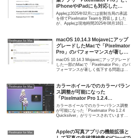
iPhoneやiPadにも対応した
「Photomator」のサポートペー
Appleは2025年02月には規制当局の承認
ジを公開。
を得てPixelmator Teamを買収しました
が、Appleは現地時間2025年08月18日、
この写真/画像編集アプリ「Pixelmator
Pro」とiPad対応の写真編集アプリ
「Photomator」のサポートページを自社
macOS 10.14.3 Mojaveにアップ
Pixelmator for Mac
サイトで公開しています。
グレードしたMacで「Pixelmator
Pro」のパフォーマンスが著しく
低下する問題はmacOS 10.14.4と
macOS 10.14.3 Mojaveにアップグレード
近く公開されるPixelmatorのアッ
した一部のMacで「Pixelmator Pro」のパ
フォーマンスが著しく低下する問題は
プデートで修正。
macOS 10.14.4および近く公開される
Pixelmatorのアップデートで修正される
そう...
カラーホイールでのカラーバラン
Pixelmator for Mac
ス調整が可能になった
「Pixelmator Pro 1.2.4
Quicksilver」がリリース。
カラーホイールでのカラーバランス調整
が可能になった「Pixelmator Pro 1.2.4
Quicksilver」がリリースされています。
詳細は以下から。
Appleの写真アプリの機能拡張と
Pixelmator for Mac
して写真の非破壊編集やiCloudで