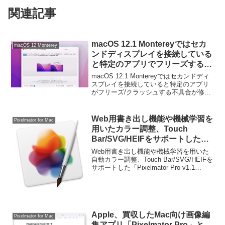
関連記事
macOS 12.1 Montereyではセカ
macOS 12 Monterey
ンドディスプレイを接続している
と特定のアプリでフリーズする/
ファイルの保存ができないといっ
macOS 12.1 Montereyではセカンドディ
た不具合が修正されたもよう。
スプレイを接続していると特定のアプリ
がフリーズ/クラッシュする不具合が修正
されたそうです。詳細は以下から。
Web用書き出し機能や機械学習を
Pixelmator for Mac
用いたカラー調整、Touch
Bar/SVG/HEIFをサポートした
「Pixelmator Pro v1.1
Web用書き出し機能や機械学習を用いた
Monsoon」がリリース。
自動カラー調整、Touch Bar/SVG/HEIFを
サポートした「Pixelmator Pro v1.1
Monsoon」がリリースされています。詳
細は以下から。
Apple、買収したMac向け画像編
Pixelmator for Mac
集アプリ「Pixelmator Pro」と、