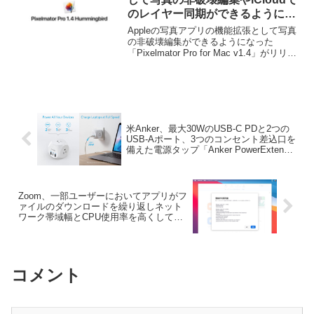
のレイヤー同期ができるようにな
った「Pixelmator Pro for Mac
Appleの写真アプリの機能拡張として写真
v1.4」がリリース。
の非破壊編集ができるようになった
「Pixelmator Pro for Mac v1.4」がリリー
スされています。詳細は以下から。
米Anker、最大30WのUSB-C PDと2つの
USB-Aポート、3つのコンセント差込口を
備えた電源タップ「Anker PowerExtend
USB-C Plug 3 Cube」を発売。
Zoom、一部ユーザーにおいてアプリがフ
ァイルのダウンロードを繰り返しネット
ワーク帯域幅とCPU使用率を高くしてし
まう問題を修正した「Zoom for Mac/Win
v5.7.1」をリリース。
コメント