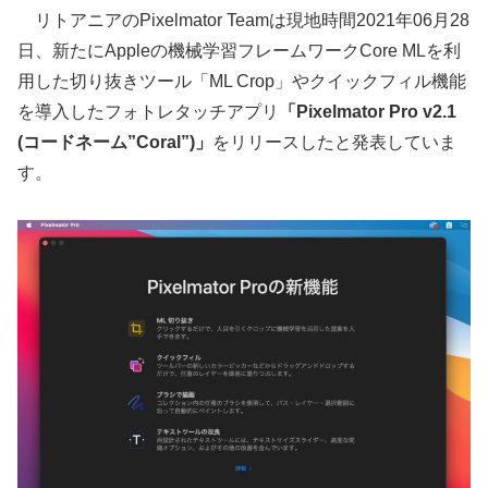
リトアニアのPixelmator Teamは現地時間2021年06月28
日、新たにAppleの機械学習フレームワークCore MLを利
用した切り抜きツール「ML Crop」やクイックフィル機能
を導入したフォトレタッチアプリ
「Pixelmator Pro v2.1
(コードネーム”Coral”)」
をリリースしたと発表していま
す。