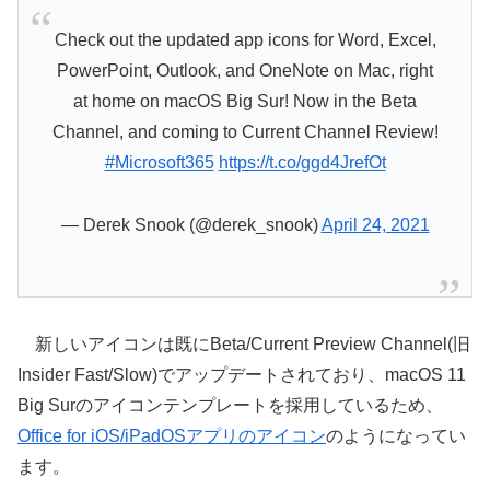
Check out the updated app icons for Word, Excel,
PowerPoint, Outlook, and OneNote on Mac, right
at home on macOS Big Sur! Now in the Beta
Channel, and coming to Current Channel Review!
#Microsoft365
https://t.co/ggd4JrefOt
— Derek Snook (@derek_snook)
April 24, 2021
新しいアイコンは既にBeta/Current Preview Channel(旧
Insider Fast/Slow)でアップデートされており、macOS 11
Big Surのアイコンテンプレートを採用しているため、
Office for iOS/iPadOSアプリのアイコン
のようになってい
ます。