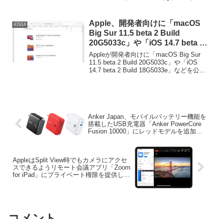
iPhone、iPad、Apple TV、Vision Proに
も対応したBluetoothコントローラー
「Xbox ワイヤレス コントローラー」を
Apple、開発者向けに「macOS
iOS14
20%OFFで販売する発表しています。
Big Sur 11.5 beta 2 Build
20G5033c」や「iOS 14.7 beta 2
Build 18G5033e」などを公開。
Appleが開発者向けに「macOS Big Sur
11.5 beta 2 Build 20G5033c」や「iOS
14.7 beta 2 Build 18G5033e」などを公開
しています。詳細は以下から。
Anker Japan、モバイルバッテリー機能を
搭載したUSB充電器「Anker PowerCore
Fusion 10000」にレッドモデルを追加
し、期間限定で20%OFFセール中。
AppleはSplit View時でもカメラにアクセ
スできるようリモート会議アプリ「Zoom
for iPad」にプライベート権限を提供して
いるもよう。
コメント