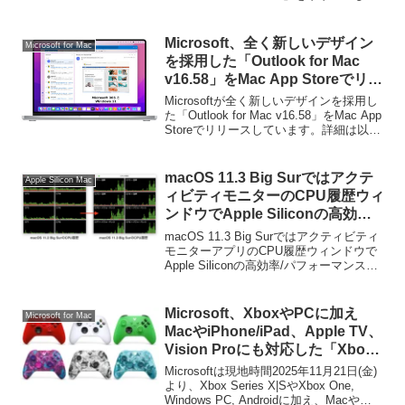
います。詳細は以下から。
Microsoft、全く新しいデザイン
Microsoft for Mac
を採用した「Outlook for Mac
v16.58」をMac App Storeでリリ
ース。
Microsoftが全く新しいデザインを採用し
た「Outlook for Mac v16.58」をMac App
Storeでリリースしています。詳細は以下
から。
macOS 11.3 Big Surではアクテ
Apple Silicon Mac
ィビティモニターのCPU履歴ウィ
ンドウでApple Siliconの高効率/
パフォーマンスのどちらのコアが
macOS 11.3 Big Surではアクティビティ
利用されているかを確認できるよ
モニターアプリのCPU履歴ウィンドウで
Apple Siliconの高効率/パフォーマンスの
うに。
どちらのコアが利用されているかが判断
できるようになっています。詳細は以下
から。
Microsoft、XboxやPCに加え
Microsoft for Mac
MacやiPhone/iPad、Apple TV、
Vision Proにも対応した「Xbox
ワイヤレスコントローラー」を
Microsoftは現地時間2025年11月21日(金)
20%OFFで販売するキャンペーン
より、Xbox Series X|SやXbox One,
Windows PC, Androidに加え、Macや
を開始。