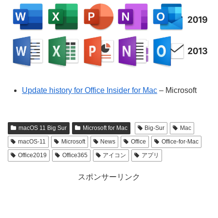
Update history for Office Insider for Mac
– Microsoft
macOS 11 Big Sur
Microsoft for Mac
Big-Sur
Mac
macOS-11
Microsoft
News
Office
Office-for-Mac
Office2019
Office365
アイコン
アプリ
スポンサーリンク