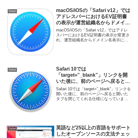
macOS/iOSの「Safari v12」では
Safari
アドレスバーにおけるEV証明書
の表示が運営組織名からドメイン
名に変更される。
macOS/iOSの「Safari v12」ではアドレ
スバーにおけるEV証明書の表示が変更さ
れ、運営組織名からドメイン名表示にな
っています。詳細は以下から。
Safari 10では
Safari
「target=”_blank”」リンクを開
いた後に、前のページへ戻ると開
いたタブを閉じてくれる仕様に。
Safari 10では「target=”_blank”」リンクを
開いた後に、前のページへ戻ると開いた
タブを閉じてくれる仕様になっていま
す。詳細は以下から。
英語など25以上の言語をサポート
Safari
したオープンソースの文法チェッ