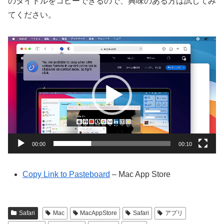
のタイトルをコピーできるので、興味のある方は試してみ
てください。
動
画
プ
レ
ー
ヤ
ー
00:00
00:10
Copy Link to Pasteboar‪d‬
– Mac App Store
Safari
Mac
MacAppStore
Safari
アプリ