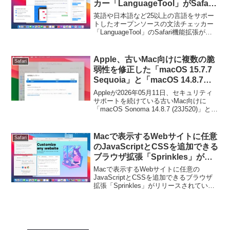
カー「LanguageTool」がSafari
に対応。
英語や日本語など25以上の言語をサポー
トしたオープンソースの文法チェッカー
「LanguageTool」のSafari機能拡張がリ
リースされています。詳細は以下から。
Apple、古いMac向けに複数の脆
Safari
弱性を修正した「macOS 15.7.7
Sequoia」と「macOS 14.8.7
Sonoma」、「Safari v26.5」を
Appleが2026年05月11日、セキュリティ
リリース。
サポートを続けている古いMac向けに
「macOS Sonoma 14.8.7 (23J520)」と
「macOS Sequoia 15.7.7 (24G720)」を
リリースし、加えて13日付けで複数の脆
弱性を修正したWebブラウザ「Safari
Macで表示するWebサイトに任意
Safari
v26.5」をリリースしています。
のJavaScriptとCSSを追加できる
ブラウザ拡張「Sprinkles」がリ
リース。
Macで表示するWebサイトに任意の
JavaScriptとCSSを追加できるブラウザ
拡張「Sprinkles」がリリースされていま
す。詳細は以下から。