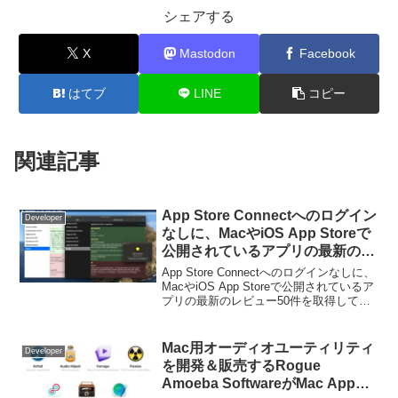
シェアする
X
Mastodon
Facebook
はてブ
LINE
コピー
関連記事
App Store Connectへのログイン
Developer
なしに、MacやiOS App Storeで
公開されているアプリの最新のレ
ビュー50件を取得してくれるMac
App Store Connectへのログインなしに、
アプリ「Store Reviews」がリリ
MacやiOS App Storeで公開されているア
プリの最新のレビュー50件を取得してく
ース。
れるMacアプリ「Store Reviews」がリリ
ースされています。詳細は以下から。
Mac用オーディオユーティリティ
Developer
を開発＆販売するRogue
Amoeba SoftwareがMac App