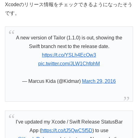
Xcodeのリリース情報をチェックできるようになったそう
です。
A new version of Tailor (1.1.0) is out, showing the
Swift branch next to the release date.
https://t.co/YSLh4EcOw3
pic.twitter.com/JLW1ChfphM
— Marcus Kida (@Kidmar)
March 29, 2016
I’ve updated my Xcode / Swift Release StatusBar
App (
https://t.co/tJ5QwC5f5D
) to use