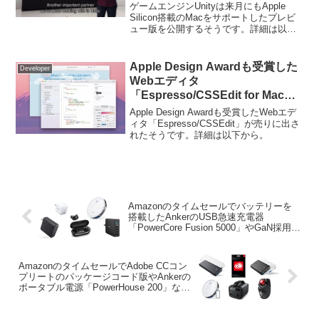
を公開すると発表。
ゲームエンジンUnityは来月にもApple
Silicon搭載のMacをサポートしたプレビ
ュー版を公開するそうです。詳細は以下
から。
Apple Design Awardも受賞した
Developer
Webエディタ
「Espresso/CSSEdit for Mac」
が売りに出される。
Apple Design Awardも受賞したWebエデ
ィタ「Espresso/CSSEdit」が売りに出さ
れたそうです。詳細は以下から。
Amazonのタイムセールでバッテリーを
搭載したAnkerのUSB急速充電器
「PowerCore Fusion 5000」やGaN採用の
「PowerPort Atom PD 1」などが特別価
格で販売中。
AmazonのタイムセールでAdobe CCコン
プリートのパッケージコード版やAnkerの
ポータブル電源「PowerHouse 200」など
が特別価格で販売中。