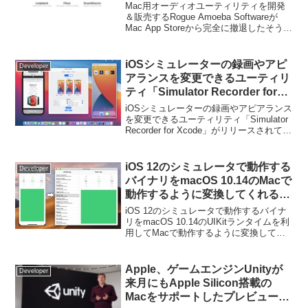
Storeから完全に撤退。
Mac用オーディオユーティリティを開発
＆販売するRogue Amoeba Softwareが
Mac App Storeから完全に撤退したそうで
す。詳細は以下から。
iOSシミュレーターの録画やアピ
Developer
アランスを変更できるユーティリ
ティ「Simulator Recorder for
Xcode」がリリース。
iOSシミュレーターの録画やアピアランス
を変更できるユーティリティ「Simulator
Recorder for Xcode」がリリースされてい
ます。詳細は以下から。
iOS 12のシミュレータで動作する
Developer
バイナリをmacOS 10.14のMacで
動作するように変換してくれるコ
マンドラインツール
iOS 12のシミュレータで動作するバイナ
「marzipanify」が公開。
リをmacOS 10.14のUIKitランタイムを利
用してMacで動作するように変換してく
れるコマンドラインツール
「marzipanify」が公開されています。詳
細は以下から。
Apple、ゲームエンジンUnityが
Developer
来月にもApple Silicon搭載の
Macをサポートしたプレビュー版