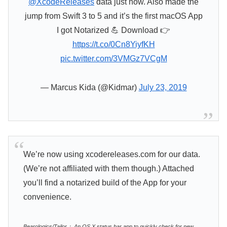
@XcodeReleases
data just now. Also made the
jump from Swift 3 to 5 and it’s the first macOS App
I got Notarized 💪 Download 👉
https://t.co/0Cn8YiyfKH
pic.twitter.com/3VMGz7VCgM
— Marcus Kida (@Kidmar)
July 23, 2019
We’re now using xcodereleases.com for our data.
(We’re not affiliated with them though.) Attached
you’ll find a notarized build of the App for your
convenience.
Bearologics/Tailor： An OS X status bar app to quickly check for new