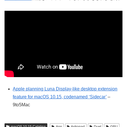
Apple planning Luna Display-like desktop extension
feature for macOS 10.15, codenamed ‘Sidecar’
–
9to5Mac
macOS 10.15 Catalina
App
Astropad
Duet
GPU