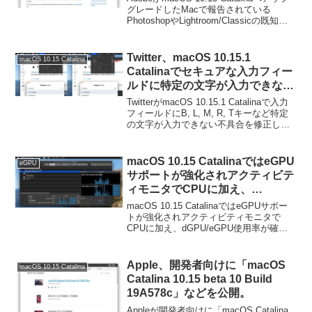
合を公開。
グレードしたMacで報告されている
PhotoshopやLightroom/Classicの既知の
不具合を公開しています。詳細は以下か
ら。
Twitter、macOS 10.15.1
macOS 10.15 Catalina
Catalinaでセキュアな入力フィー
ルドに特定の文字が入力できない
不具合を修正した「Twitter for
TwitterがmacOS 10.15.1 Catalinaで入力
Mac」をリリース。
フィールドにB, L, M, R, Tキーなど特定
の文字が入力できない不具合を修正した
「Twitter for Mac」をリリースしていま
す。詳細は以下から。
macOS 10.15 CatalinaではeGPU
eGPU
サポートが強化されアクティビテ
ィモニタでCPUに加え、
dGPU/eGPU使用率が確認可能
macOS 10.15 CatalinaではeGPUサポー
に。
トが強化されアクティビティモニタで
CPUに加え、dGPU/eGPU使用率が確認
可能になりました。詳細は以下から。
Apple、開発者向けに「macOS
macOS 10.15 Catalina
Catalina 10.15 beta 10 Build
19A578c」などを公開。
Appleが開発者向けに「macOS Catalina