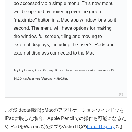
be accessed via a simple menu. This new menu
will be opened by hovering over the green
“maximize” button in a Mac app window for a split
second. The menu will have options for making
the window fullscreen, tiling and moving to
external displays, including the user’s iPads and
external displays connected to the Mac.
Apple planning Luna Display-like desktop extension feature for macOS
10.15, codenamed ‘Sidecar’ – 9to5Mac
このSidecar機能はMacのアプリケーションウィンドウを
iPadに映した場合、Apple Pencilでの操作も可能になるた
めiPadをWacomの液タブやAstro HQの
Luna Display
のよ