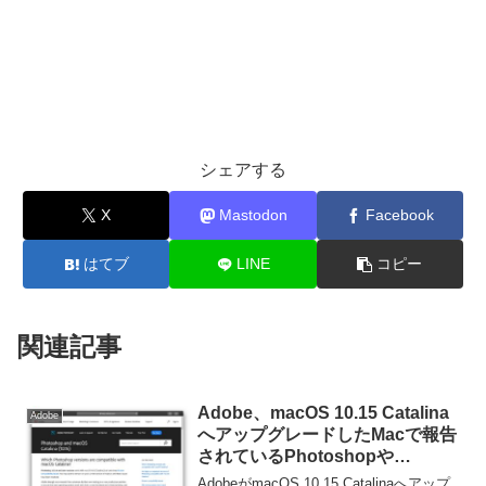
シェアする
X
Mastodon
Facebook
はてブ
LINE
コピー
関連記事
Adobe、macOS 10.15 Catalina
Adobe
へアップグレードしたMacで報告
されているPhotoshopや
Lightroom/Classicの既知の不具
AdobeがmacOS 10.15 Catalinaへアップ