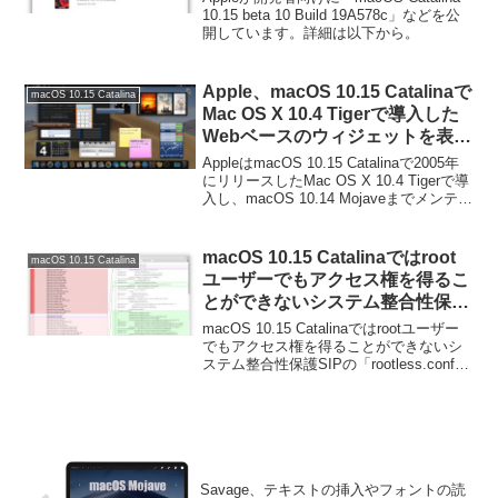
10.15 beta 10 Build 19A578c」などを公
開しています。詳細は以下から。
Apple、macOS 10.15 Catalinaで
macOS 10.15 Catalina
Mac OS X 10.4 Tigerで導入した
Webベースのウィジェットを表示
できる「Dashboard」機能を廃
AppleはmacOS 10.15 Catalinaで2005年
止。メモはスティッキーズへ。
にリリースしたMac OS X 10.4 Tigerで導
入し、macOS 10.14 Mojaveまでメンテナ
ンスを続けてきた「Dashboard」を廃止
しました。詳細は以下か...
macOS 10.15 Catalinaではroot
macOS 10.15 Catalina
ユーザーでもアクセス権を得るこ
とができないシステム整合性保護
SIPの「rootless.conf」が一部変
macOS 10.15 Catalinaではrootユーザー
更。
でもアクセス権を得ることができないシ
ステム整合性保護SIPの「rootless.conf」
で"/Library/Apple"や"/System"が一部変更
されます。詳細は以下から。
Savage、テキストの挿入やフォントの読