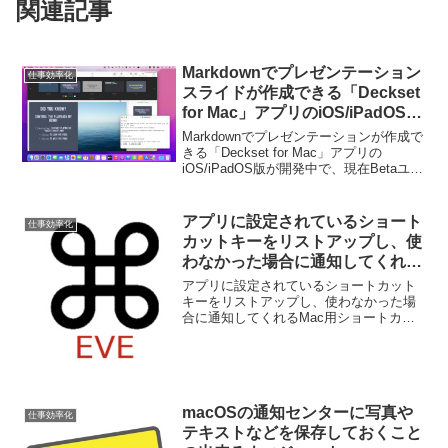
関連記事
Markdownでプレゼンテーション
仕事効率化
スライドが作成できる「Deckset
for Mac」アプリのiOS/iPadOS版
が開発中。
Markdownでプレゼンテーションが作成で
きる「Deckset for Mac」アプリの
iOS/iPadOS版が開発中で、現在Betaユー
ザーを募っています。詳細は以下から。
アプリに設定されているショート
仕事効率化
カットキーをリストアップし、使
わなかった場合に通知してくれる
Mac用ショートカットキー学習ア
アプリに設定されているショートカット
プリ「EVE」が無料化。
キーをリストアップし、使わなかった場
合に通知してくれるMac用ショートカッ
トキー学習アプリ「EVE」が無料化して
います。詳細は以下から。
macOSの通知センターに写真や
仕事効率化
テキストなどを保存しておくこと