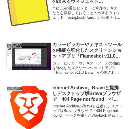
の出来るウィジェット
「Scrapbook Kuro」がリリー
macOSの通知センターに写真やテキスト
ス。
などを保存しておくことの出来るウィジ
ェット「Scrapbook Kuro」が公開されて
います。詳細は以下から。
カラーピッカーやテキストツール
仕事効率化
の機能を強化したスクリーンショ
ットアプリ「Flameshot v11.0
Beta」が公開。
カラーピッカーやテキストツールの機能
を強化したスクリーンショットアプリ
「Flameshot v11.0 Beta」が公開されて
います。詳細は以下から。
Internet Archive、Braveと提携
仕事効率化
しデスクトップ版Braveブラウザ
で「404 Page not found」ペー
ジを開くとWayback Machineの
Internet ArchiveがBraveと提携しデスクト
アーカイブを表示する機能を実
ップ版Braveブラウザで「404 Page not
found」ページを開くとWayback Machine
装。
のアーカイブを表示する機能を実装した
そうです。詳細は以下から。