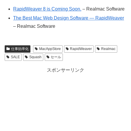
RapidWeaver 8 is Coming Soon.
– Realmac Software
The Best Mac Web Design Software — RapidWeaver
– Realmac Software
仕事効率化
MacAppStore
RapidWeaver
Realmac
SALE
Squash
セール
スポンサーリンク