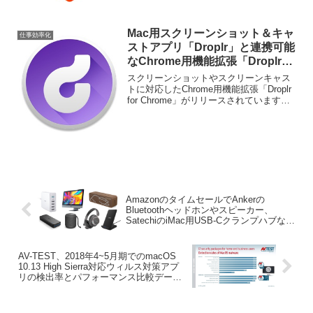
Mac用スクリーンショット＆キャ
仕事効率化
ストアプリ「Droplr」と連携可能
なChrome用機能拡張「Droplr
for Chrome」が登場。
スクリーンショットやスクリーンキャス
トに対応したChrome用機能拡張「Droplr
for Chrome」がリリースされています。
詳細は以下から。
AmazonのタイムセールでAnkerの
Bluetoothヘッドホンやスピーカー、
SatechiのiMac用USB-Cクランプハブなど
が特別価格で販売中。
AV-TEST、2018年4~5月期でのmacOS
10.13 High Sierra対応ウィルス対策アプ
リの検出率とパフォーマンス比較データ
を公開。