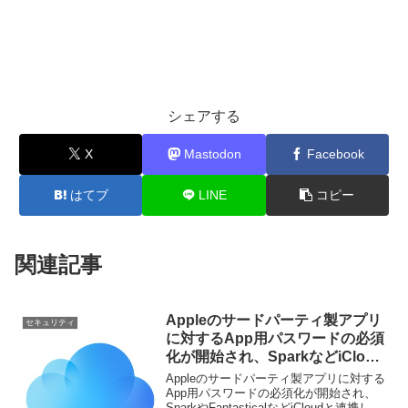
シェアする
X
Mastodon
Facebook
はてブ
LINE
コピー
関連記事
Appleのサードパーティ製アプリ
セキュリティ
に対するApp用パスワードの必須
化が開始され、SparkなどiCloud
と連携したアプリでサインアウト
Appleのサードパーティ製アプリに対する
が始まる。
App用パスワードの必須化が開始され、
SparkやFantasticalなどiCloudと連携した