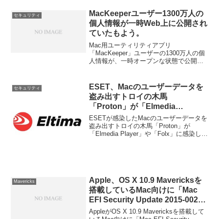
MacKeeperユーザー1300万人の
セキュリティ
個人情報が一時Web上に公開され
ていたもよう。
Mac用ユーティリティアプリ
「MacKeeper」ユーザーの1300万人の個
人情報が、一時オープンな状態で公開さ
れていたようです。詳細は以下から。
ESET、Macのユーザーデータを
セキュリティ
盗み出すトロイの木馬
「Proton」が「Elmedia
Player」や「Folx」に感染してい
ESETが感染したMacのユーザーデータを
たと発表。
盗み出すトロイの木馬「Proton」が
「Elmedia Player」や「Folx」に感染して
いたと発表しています。詳細は以下か
ら。
Apple、OS X 10.9 Mavericksを
Mavericks
搭載しているMac向けに「Mac
EFI Security Update 2015-002」
を配布。認証無しにEFIが上書き
AppleがOS X 10.9 Mavericksを搭載して