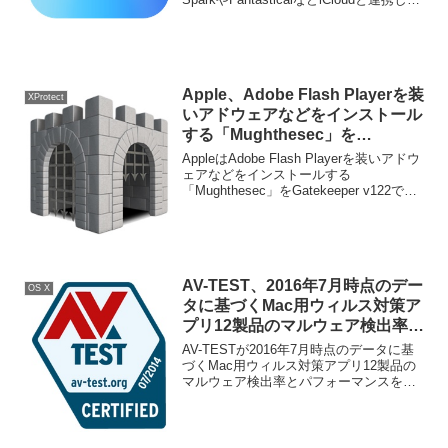
アプリで再ログインが必要になっていま
す。詳細は以下から。
Apple、Adobe Flash Playerを装
XProtect
いアドウェアなどをインストール
する「Mughthesec」を
Gatekeeper v122で無効化。
AppleはAdobe Flash Playerを装いアドウ
ェアなどをインストールする
「Mughthesec」をGatekeeper v122で無
効化しているそうです。詳細は以下か
ら。
AV-TEST、2016年7月時点のデー
OS X
タに基づくMac用ウィルス対策ア
プリ12製品のマルウェア検出率と
パフォーマンスを比較したデータ
AV-TESTが2016年7月時点のデータに基
を公開。
づくMac用ウィルス対策アプリ12製品の
マルウェア検出率とパフォーマンスを比
較したデータを公開しています。詳細は
以下から。