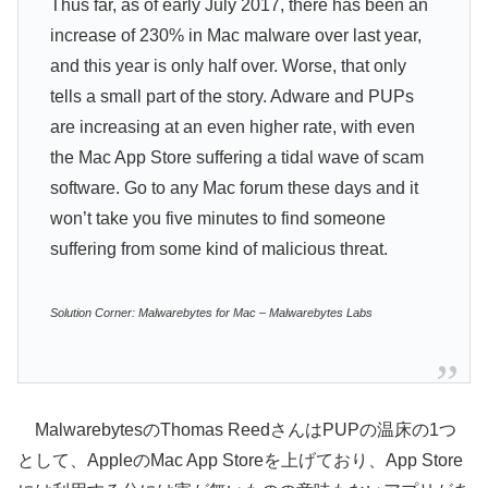
Thus far, as of early July 2017, there has been an
increase of 230% in Mac malware over last year,
and this year is only half over. Worse, that only
tells a small part of the story. Adware and PUPs
are increasing at an even higher rate, with even
the Mac App Store suffering a tidal wave of scam
software. Go to any Mac forum these days and it
won’t take you five minutes to find someone
suffering from some kind of malicious threat.
Solution Corner: Malwarebytes for Mac – Malwarebytes Labs
MalwarebytesのThomas ReedさんはPUPの温床の1つ
として、AppleのMac App Storeを上げており、App Store