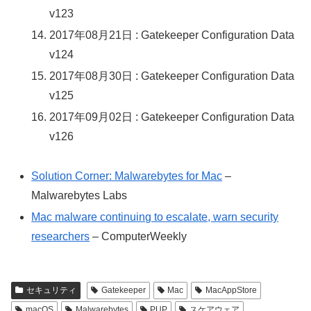
v123
2017年08月21日 : Gatekeeper Configuration Data
v124
2017年08月30日 : Gatekeeper Configuration Data
v125
2017年09月02日 : Gatekeeper Configuration Data
v126
Solution Corner: Malwarebytes for Mac
–
Malwarebytes Labs
Mac malware continuing to escalate, warn security
researchers
– ComputerWeekly
セキュリティ
Gatekeeper
Mac
MacAppStore
macOS
Malwarebytes
PUP
スケアウェア