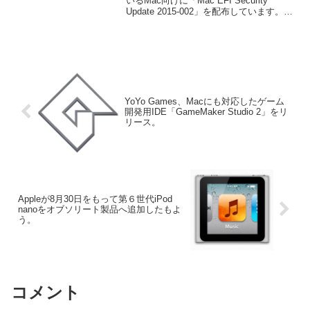
されてしまう脆弱性を修正。
いるMac向けに「Mac EFI Security
Update 2015-002」を配布しています。詳
細は以下から。
YoYo Games、Macにも対応したゲーム
開発用IDE「GameMaker Studio 2」をリ
リース。
Appleが8月30日をもって第６世代iPod
nanoをオブソリート製品へ追加したもよ
う。
コメント