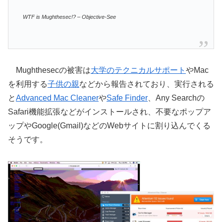
WTF is Mughthesec!? – Objective-See
Mughthesecの被害は
大学のテクニカルサポート
やMac
を利用する
子供の親
などから報告されており、実行される
と
Advanced Mac Cleaner
や
Safe Finder
、Any Searchの
Safari機能拡張などがインストールされ、不要なポップア
ップやGoogle(Gmail)などのWebサイトに割り込んでくる
そうです。