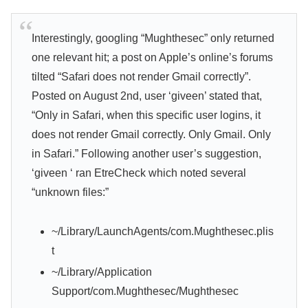
Interestingly, googling “Mughthesec” only returned
one relevant hit; a post on Apple’s online’s forums
tilted “Safari does not render Gmail correctly”.
Posted on August 2nd, user ‘giveen’ stated that,
“Only in Safari, when this specific user logins, it
does not render Gmail correctly. Only Gmail. Only
in Safari.” Following another user’s suggestion,
‘giveen ‘ ran EtreCheck which noted several
“unknown files:”
~/Library/LaunchAgents/com.Mughthesec.plis
t
~/Library/Application
Support/com.Mughthesec/Mughthesec