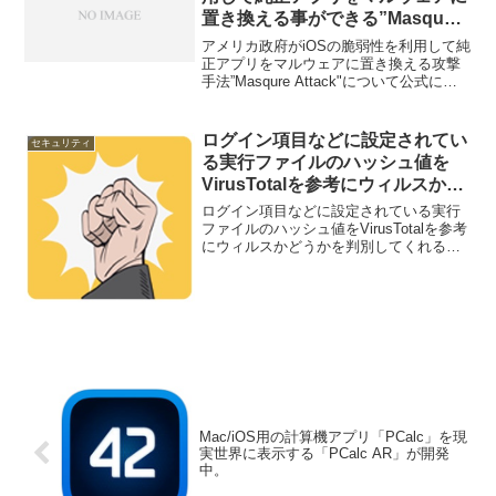
置き換える事ができる”Masque
Attack”手法に対して警告。
アメリカ政府がiOSの脆弱性を利用して純
正アプリをマルウェアに置き換える攻撃
手法”Masqure Attack"について公式に警
告を出しています。詳細は以下から。
ログイン項目などに設定されてい
セキュリティ
る実行ファイルのハッシュ値を
VirusTotalを参考にウィルスかど
うかを判別してくれるMac用アプ
ログイン項目などに設定されている実行
リ「KnockKnock」がリリー
ファイルのハッシュ値をVirusTotalを参考
にウィルスかどうかを判別してくれる
ス。
Mac用アプリ「KnockKnock」がリリース
されています。詳細は以下から。
Mac/iOS用の計算機アプリ「PCalc」を現
実世界に表示する「PCalc AR」が開発
中。