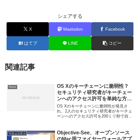
シェアする
X
Mastodon
Facebook
はてブ
LINE
コピー
関連記事
OS Xのキーチェーンに脆弱性？
News
セキュリティ研究者がキーチェー
ンへのアクセス許可を単純な方法
で自動的にクリックさせるPoCを
OS Xのキーチェーンに脆弱性が発見さ
公開。
れ、2人のセキュリティ研究者がキーチェ
ーンへのアクセス許可を200ミリ秒で自動
的にクリックさせるPoCを公開していま
す。詳細は以下から。
Objective-See、オープンソース
セキュリティ
のMac用ファイヤーウォールアプ