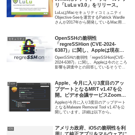
リ「LuLu v3.0」をリリース。
LuLuはMacセキュリティコミュニティ
Objective-Seeを運営するPatrick Wardle
さんが2017年から開発しているMac用の
ファイヤーウォールアプリで、オープン
ソースで公開されていますが、このLuLu
の最新バージョンとなる「LuLu v3.0」が
OpenSSHの脆弱性
セキュリティ
新たにリリースされています。
「regreSSHion (CVE-2024-
6387)」に関し、Appleは現在の
ところmacOS/iOSでの影響を調
OpenSSHの脆弱性「regreSSHion(CVE-
査中。
2024-6387)」に関し、Appleは今のところ
影響を調査中との回答しているそうで
す。詳細は以下から。
Apple、今月に入り3度目のアッ
Zoom
プデートとなるMRT v1.47を公
開。ビデオ会議サービスZoomと
同じくユーザーの許可なしにMac
Appleが今月に入り3度目のアップデート
内にWebサーバーを立てるアプリ
となるMalware Removal Tool v1.47を公
開しています。詳細は以下から。
3つを追加。
アメリカ政府、iOSの脆弱性を利
iOS
用して純正アプリをマルウェアに