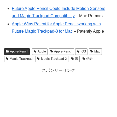
Future Apple Pencil Could Include Motion Sensors
and Magic Trackpad Compatibility
– Mac Rumors
Apple Wins Patent for Apple Pencil working with
Future Magic Trackpad-3 for Mac
– Patently Apple
Apple-Pencil
Apple
Apple-Pencil
iOS
Mac
Magic-Trackpad
Magic-Trackpad-2
噂
特許
スポンサーリンク