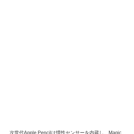
次世代Apple Pencilは慣性センサーを内蔵し、Magic