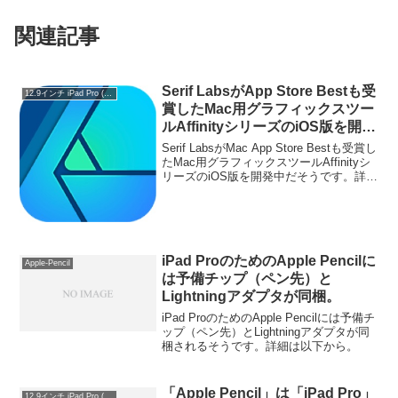
関連記事
Serif LabsがApp Store Bestも受
12.9インチ iPad Pro (第1世代)
賞したMac用グラフィックスツー
ルAffinityシリーズのiOS版を開発
中。iPad ProやApple Pencilもサ
Serif LabsがMac App Store Bestも受賞し
ポートされるもよう。
たMac用グラフィックスツールAffinityシ
リーズのiOS版を開発中だそうです。詳細
は以下から。
iPad ProのためのApple Pencilに
Apple-Pencil
は予備チップ（ペン先）と
Lightningアダプタが同梱。
iPad ProのためのApple Pencilには予備チ
ップ（ペン先）とLightningアダプタが同
梱されるそうです。詳細は以下から。
「Apple Pencil」は「iPad Pro」
12.9インチ iPad Pro (第1世代)