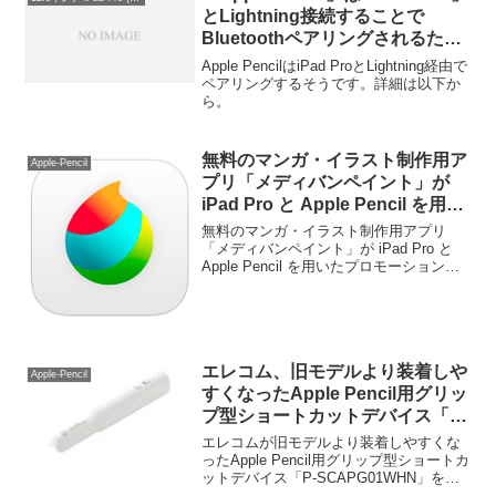
とLightning接続することで
Bluetoothペアリングされるた
め、Lightning（オス）を採用し
Apple PencilはiPad ProとLightning経由で
ペアリングボタンが無いもよう。
ペアリングするそうです。詳細は以下か
ら。
無料のマンガ・イラスト制作用ア
Apple-Pencil
プリ「メディバンペイント」が
iPad Pro と Apple Pencil を用い
たプロモーション動画「イラスト
無料のマンガ・イラスト制作用アプリ
＆マンガ編」を公開。
「メディバンペイント」が iPad Pro と
Apple Pencil を用いたプロモーション動
画「イラスト＆マンガ編」を公開してい
ます。詳細は以下から。
エレコム、旧モデルより装着しや
Apple-Pencil
すくなったApple Pencil用グリッ
プ型ショートカットデバイス「P-
SCAPG01WHN」を発売。
エレコムが旧モデルより装着しやすくな
ったApple Pencil用グリップ型ショートカ
ットデバイス「P-SCAPG01WHN」を発
売しています。詳細は以下から。