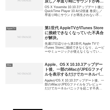
戻し／早送り時にサウンドが再生
合があるそうです。
されない不具合とその対処法。
OS X Yosemite 10.10.3アップデート後に
QuickTime Player 10.4の2倍速 巻戻し／
早送り時にサウンドが再生されない不具
合とその対処法です。詳細は以下から。
第1世代 AppleTVがiTunes Store
AppleTV
に接続できなくなっていた不具合
が解決。
先週17日辺りから第1世代 Apple TVで
iTunes Storeに接続できなくなり、ムービ
ーやミュージックが使えなくなっていた
もので、23日までに解決したそうなので
確認してみました。
Apple、OS X 10.10.3アップデー
iMac
ト後、一部のiMacがJPEGファイ
ルを表示するだけでカーネルパニ
ックを起こす不具合に対し「iMac
AppleがOS X 10.10.3アップデート後、一
Graphics Update」を提供。
部のiMacがJPEGファイルをプレビュー
だけでカーネルパニックを起こす不具合
に対し「iMac Graphics Update」をリリ
ースしています。詳細は以下から。