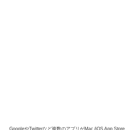
GoogleやTwitterなど複数のアプリがMac /iOS App Store