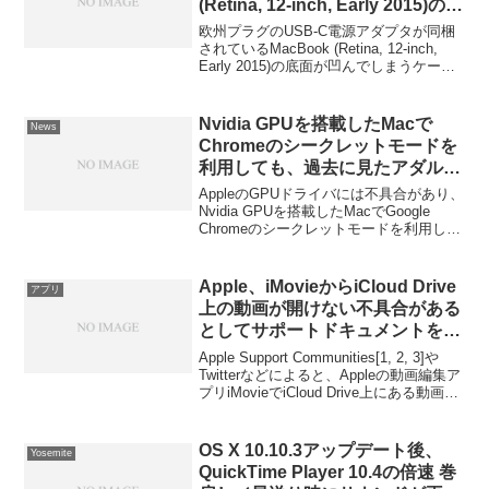
(Retina, 12-inch, Early 2015)の底
面が凹んでしまうケースが報告さ
欧州プラグのUSB-C電源アダプタが同梱
れる。
されているMacBook (Retina, 12-inch,
Early 2015)の底面が凹んでしまうケース
が報告されているそうです。詳細は以下
から。
Nvidia GPUを搭載したMacで
News
Chromeのシークレットモードを
利用しても、過去に見たアダルト
サイト等が表示されてしまう不具
AppleのGPUドライバには不具合があり、
合がOS Xに存在するもよう。
Nvidia GPUを搭載したMacでGoogle
Chromeのシークレットモードを利用して
も、過去に見たアダルトサイト等が表示
されてしまうようです。詳細は以下か
ら。
Apple、iMovieからiCloud Drive
アプリ
上の動画が開けない不具合がある
としてサポートドキュメントを公
開。
Apple Support Communities[1, 2, 3]や
Twitterなどによると、Appleの動画編集ア
プリiMovieでiCloud Drive上にある動画を
開こうとすると「このドキュメントは開
くことが出来ません。iMovieは
QuickTime フォーマットの動画ファイル
OS X 10.10.3アップデート後、
Yosemite
は開くことが出来ません」という主旨の
QuickTime Player 10.4の倍速 巻
表示が出て動画ファイルが開けない不具