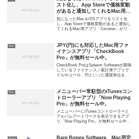
スト化し、App Storeで価格変動
があると通知してくれるMac用ア
プリ「Ceceree」がリリース。
気になったMac＆iOSアプリをリスト化
し、App Storeで価格変動があると通知し
てくれるMac用アプリ「Ceceree」がリリ
ースされています。詳細は以下から。
JPY(円)にも対応したMac用ファ
Mac
イナンスアプリ「CheckBook
Pro」が無料セール中。
CheckBook ProはSplasm Softwareが開発
しているファイナンス／家計簿アプリで
ドルやユーロ、円といった通貨単位を扱
うことが出来、CSV／テキストファイル
への書出し、iCloudでのデータ同期やOS
X El Capitanにも対応しています。
メニューバー常駐型のiTunesコン
Mac
トローラーアプリ「Now Playing
Pro」が無料セール中。
メニューバーにiTunesコントローラーと
アルバムアートワークを表示できるアプ
リ「Now Playing Pro」が無料セール中で
す。詳細は以下から。
Bare Bones Software、Mac用定
News