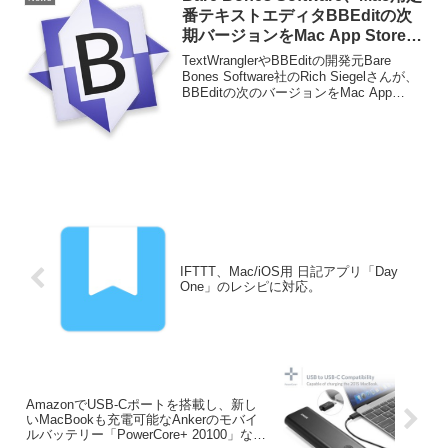
番テキストエディタBBEditの次
期バージョンをMac App Storeで
リリースしないことを発表。
TextWranglerやBBEditの開発元Bare
Bones Software社のRich Siegelさんが、
BBEditの次のバージョンをMac App
Storeでは販売しないことを明らかにした
そうです。詳細は以下から。
IFTTT、Mac/iOS用 日記アプリ「Day
One」のレシピに対応。
AmazonでUSB-Cポートを搭載し、新し
いMacBookも充電可能なAnkerのモバイ
ルバッテリー「PowerCore+ 20100」など