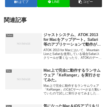
はてブ
LINE
コピー
関連記事
ジャストシステム、ATOK 2013
Safari
for Macをアップデート。Safari
等のアプリケーションで動作が重
くなる現象に対応
ATOK 2013 for Macにおいて、Mountain
LionとSafariを使用している場合Safariス
クリールが重くなったり、ATOKのデーモ
ンがCPUをかなり使用してしまう問題が
度々話題に上がっていたが、ジャストシ
ステムは2013/7/18のATOK 2013 for Mac
Mac上で完全に動作するランサム
Mac
のアップデートでそれらの問題を改善し
ウェア「KeRanger」を実行させ
たそうです。詳細は以下から。
てみた。
Mac上で完全に動作するランサムウェア
「KeRanger」のC&Cサーバーがまだ動い
ていたので試しに実行させてみました。
詳細は以下から。
気になったMac＆iOSアプリをリ
Mac