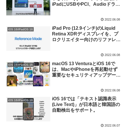
iPadにUSBやPCI、Audioドライ
バーを提供可能に。
2022.06.08
iPad Pro (12.9インチ)のLiquid
iOS 16/iPadOS 16
Retina XDRディスプレイを、プ
ロクリエイター向けのリファレン
ス用Sidecarディスプレイとして
利用できるのはApple Silicon
2022.06.08
Macのみに。
macOS 13 VenturaとiOS 16で
iOS 16/iPadOS 16
は、MacやiPhoneを再起動せず
重要なセキュリティアップデート
だけを適用できる「Rapid
Security Response」機能が導
2022.06.08
入。
iOS 16では「テキスト認識表示
iOS 16/iPadOS 16
(Live Text)」が日本語と韓国語の
自動検出をサポート。
2022.06.07