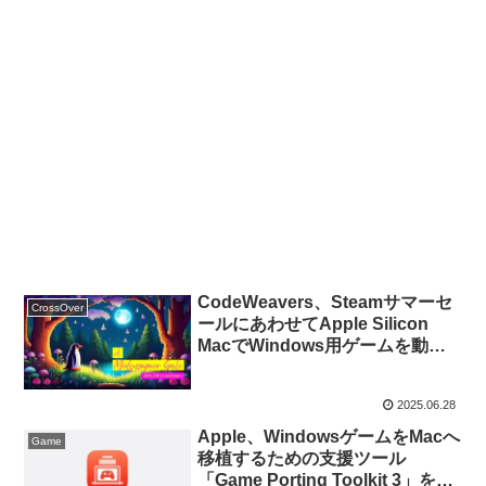
CodeWeavers、Steamサマーセ
CrossOver
ールにあわせてApple Silicon
MacでWindows用ゲームを動作
させることができる
「CrossOver+ for Mac」を
2025.06.28
30%OFFで販売。
Apple、WindowsゲームをMacへ
Game
移植するための支援ツール
「Game Porting Toolkit 3」を発