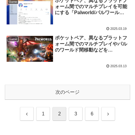
ポケットペア、異なるプラットフ
Game
ォーム間でのマルチプレイを可能
にする「Palworld/パルワールド
v0.5.0」クロスプレイアップデー
トをリリース。
2025.03.19
ポケットペア、異なるプラットフ
Game
ォーム間でのマルチプレイやパル
のワールド間移動などを
「Palworld/パルワールド」に実
装するクロスプレイアップデート
2025.03.13
の提供を3月下旬に予定。
次のページ
前
次
1
2
3
6
へ
へ