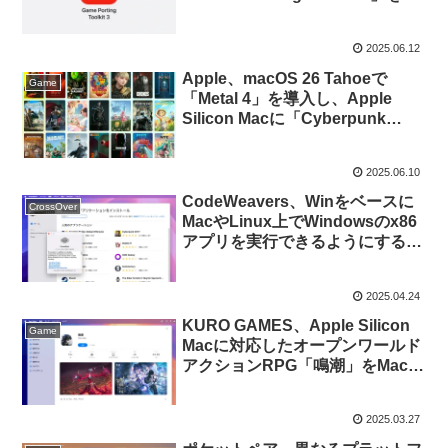
表。WindowsのVisual Studioか
らリモートでMac上のゲームをビ
2025.06.12
ルド/デバッグできるMac Remote
Developer Toolsも提供。
Apple、macOS 26 Tahoeで
Game
「Metal 4」を導入し、Apple
Silicon Macに「Cyberpunk
2077」や「HITMAN: World of
Assassination」などのゲームタ
2025.06.10
イトルが移植されることを発表。
CodeWeavers、Winをベースに
CrossOver
MacやLinux上でWindowsのx86
アプリを実行できるようにするユ
ーティリティ「CrossOver
v25.0.1」をリリース。
2025.04.24
KURO GAMES、Apple Silicon
Game
Macに対応したオープンワールド
アクションRPG「鳴潮」をMac
App Storeでリリース。
2025.03.27