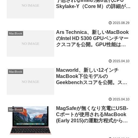
予想されるIntelの第6世代CPU
Skylake-Y（Core M）の詳細が公
開される。
2015.08.29
Ars Technica、新しいMacBook
MacBook
のIntel HD 5300 GPUベンチマー
クスコアを公開。GPU性能は
MacBook Air Mid 2012以上。
2015.04.10
Macworld、新しい12インチ
MacBook
MacBook下位モデルの
Geekbenchスコアを公開。スコ
アはMacBook Air Mid 2011の上
位モデル（Core i7-2677M）以
2015.04.10
下。
MagSafeが無くなり充電にUSB-
MacBook
Cポートが使用されるMacBook
(Early 2015)の運動方程式から導
く危険性とAppleの対策。