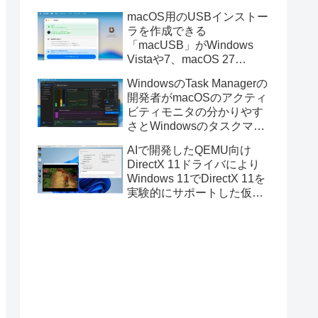
と発表。
macOS用のUSBインストー
ラを作成できる
「macUSB」がWindows
Vistaや7、macOS 27
Golden GateのUSBインス
WindowsのTask Managerの
トーラの作成に対応。
開発者がmacOSのアクティ
ビティモニタの分かりやす
さとWindowsのタスクマネ
ージャの詳細さを合わせた
AIで開発したQEMU向け
Mac用システムモニタアプ
DirectX 11ドライバにより
リ「Task Manager TMOG」
Windows 11でDirectX 11を
のBeta版を公開。
実験的にサポートした仮想
化ソフトウェア「UTM for
Mac v5.0.4」のBeta版が公
開。