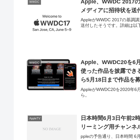
Apple、WWDC 2
WWDC
メディアに招待状を送
AppleがWWDC 2017
送付したそうです。詳細は以
Apple、WWDC20を6
WWDC
使った作品を披露できる学生向
ら5月18日まで作品を
AppleがWWDC20を20
ら。
日本時間6月3日午前2時
AppleTV
リーミング用チャンネルが
ppleの予告通り、日本時間 6