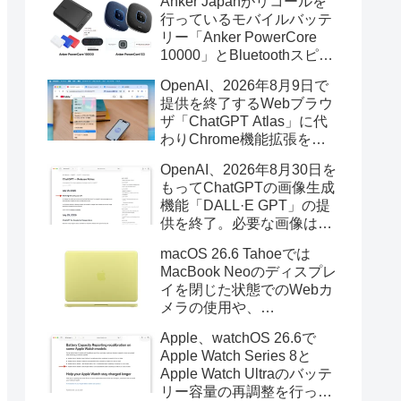
Anker Japanがリコールを
行っているモバイルバッテ
リー「Anker PowerCore
10000」とBluetoothスピー
カー「PowerConf S3」で周
OpenAI、2026年8月9日で
辺を焼損する火災が6月に3
提供を終了するWebブラウ
件発生していたそうなので
ザ「ChatGPT Atlas」に代
注意を。
わりChrome機能拡張をア
ップデートし、YouTube動
OpenAI、2026年8月30日を
画の質問やAsk ChatGPT機
もってChatGPTの画像生成
能を追加。
機能「DALL·E GPT」の提
供を終了。必要な画像は期
限までにダウンロードを。
macOS 26.6 Tahoeでは
MacBook Neoのディスプレ
イを閉じた状態でのWebカ
メラの使用や、
Finder/Apple Configuratorを
Apple、watchOS 26.6で
利用しMacBook Neoを復元
Apple Watch Series 8と
する際の安定性が向上。
Apple Watch Ultraのバッテ
リー容量の再調整を行った