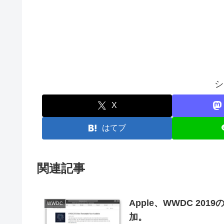
シ
X
はてブ
関連記事
Apple、WWDC 2
WWDC
加。