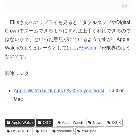
Ellisさんへのリプライを見ると「ダブルタップやDigital
Crownでズームできるようにすれば上手く利用できるので
はないか？」といった意見が出ているようですが、Apple
Watchのエミュレータとしてはまだ
System 7
が限界のよう
なのです。
関連リンク
Apple Watch hack puts OS X on your wrist
– Cult of
Mac
Apple-Watch
OS X
Apple-Watch
News
OS-X
OS-X-10.10
Tips
Yosemite
YouTube