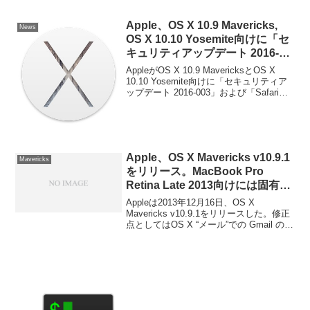
グラムを開始しています。詳細は以下か
ら。
Apple、OS X 10.9 Mavericks,
News
OS X 10.10 Yosemite向けに「セ
キュリティアップデート 2016-
003」および「Safari 9.1.1」を配
AppleがOS X 10.9 MavericksとOS X
布。
10.10 Yosemite向けに「セキュリティア
ップデート 2016-003」および「Safari
9.1.1」を配布しています。詳細は以下か
ら。
Apple、OS X Mavericks v10.9.1
Mavericks
をリリース。MacBook Pro
Retina Late 2013向けには固有の
バグを修正したバージョンも。
Appleは2013年12月16日、OS X
Mavericks v10.9.1をリリースした。修正
点としてはOS X “メール”での Gmail のサ
ポートを改善、Gmail をカスタム設定で
使用するユーザのための修正スマートメ
ールボックスおよび“メール”内での検索の
信頼性が改善“メール”で連絡先グループが
正しく機能しない問題を修正VoiceOver
が絵文字を含む文を読み上げない問題を
解決“共有リンク”を Safari サイドバーで