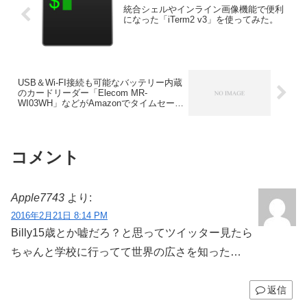
開いているときに“共有リンク”を定期的に
統合シェルやインライン画像機能で便利
アップデートとなっており、MacBook
になった「iTerm2 v3」を使ってみた。
Pro Retina Late 2013向けに固有のバグを
修正した特別版もリリースしています。
詳細は以下から。
USB＆Wi-FI接続も可能なバッテリー内蔵
のカードリーダー「Elecom MR-
WI03WH」などがAmazonでタイムセール
中。
コメント
Apple7743
より:
2016年2月21日 8:14 PM
Billy15歳とか嘘だろ？と思ってツイッター見たら
ちゃんと学校に行ってて世界の広さを知った…
返信