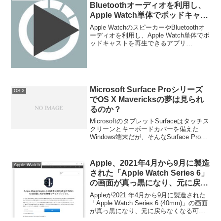
Bluetoothオーディオを利用し、
Apple Watch単体でポッドキャス
トを再生できるアプリ「Watch
Apple WatchのスピーカーやBluetoothオ
Player」がリリース。
ーディオを利用し、Apple Watch単体でポ
ッドキャストを再生できるアプリ
「Watch Player」がリリースされていま
す。詳細は以下から。
Microsoft Surface Proシリーズ
OS X
でOS X Mavericksの夢は見られ
るのか？
MicrosoftのタブレットSurfaceはタッチス
クリーンとキーボードカバーを備えた
Windows端末だが、そんなSurface Proシ
リーズでOS X Mountain LionやMavericks
が動作している夢を見ている人々がいる
そうです。詳細は以下から。
Apple、2021年4月から9月に製造
Apple-Watch
された「Apple Watch Series 6」
の画面が真っ黒になり、元に戻ら
なくなる可能性が確認されたとし
Appleが2021 年4月から9月に製造された
て修理サービスプログラムを開
「Apple Watch Series 6 (40mm)」の画面
が真っ黒になり、元に戻らなくなる可能
始。
性が確認されたとして修理サービスプロ