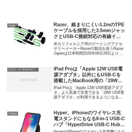
ンペーンを開催しています。詳細は以下
から。
Razer、絡まりにくい1.2mのTPE
Gadget
ケーブルを採用した3.5mmジャッ
クとUSB-C接続対応の有線イヤ
ホン「Razer Hammerhead V3」
米カリフォルニア州のゲーミングアクセ
を発売。
サリーメーカーRazerの製品を扱うRazer
Japanは日本時間2025年08月29日より、
2016年に発売した3.5mmジャック接続の
有線イヤホン「Razer Hammerhead
V2/V2 Pro (RZ04-0173)」の後継モデルと
iPad Proは「Apple 12W USB電
12.9インチ iPad Pro (第1世代)
なる「Razer Hammerhead V3 (RZ12-
源アダプタ」以外にもUSB-Cを
0559)」の販売を開始しています。
搭載したMacBook用の「29W
USB電源アダプタ」を利用し、よ
iPad Proは「Apple 12W USB電源アダプ
り高速な充電が可能になる？
タ」より高速で充電できる「29W USB電
源アダプタ」が利用できるようになるか
もしれません。詳細は以下から。
Hyper、iPhoneのワイヤレス充
Gadget
電スタンドにもなる8-in-1 USB-C
ハブ「HyperDrive USB-C Hub +
7.5W Qi」を発表。
HyperがiPhoneのワイヤレス充電機にもな