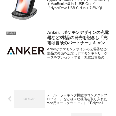
るMacBookの8-in-1 USB-Cハブ
「HyperDrive USB-C Hub + 7.5W Qi
Wireless Charger iPhone Stand」につい
ての意見を募集し...
Anker、ポケモンデザインの充電
Gadget
器など8製品の発売を記念し「充
電は冒険のパートナー」キャンペ
ーンを開催。
Ankerがポケモンデザインの充電器など8
製品の発売を記念しポケモンキャリーケ
ースをプレゼントする「充電は冒険のパ
ートナー」キャンペーンを開催すると発
表しています。詳細は以下から。
メールトラッキング機能やコンタクトプ
ロフィールなど様々な機能を取り入れた
Mac用メールクライアント「Polymail」
がベータユーザーを募集中。