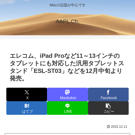
Macの話題が中心です
AAPL Ch.
エレコム、iPad Proなど11～13インチの
タブレットにも対応した汎用タブレットス
タンド「ESL-ST03」などを12月中旬より
発売。
X
Mastodon
Facebook
はてブ
LINE
コピー
2015.12.11