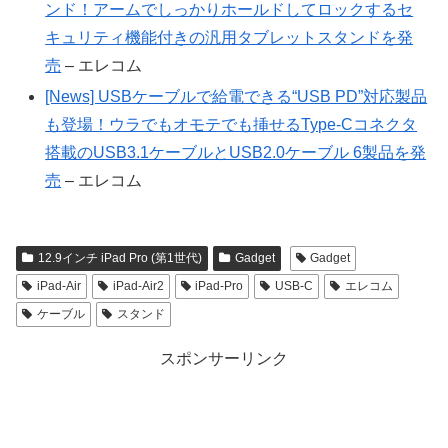
ンド！アームでしっかりホールドしてロックするセ
キュリティ機能付きの汎用タブレットスタンドを発
売
– エレコム
[News] USBケーブルで給電できる“USB PD”対応製品
も登場！ウラでもオモテでも挿せるType-Cコネクタ
搭載のUSB3.1ケーブルとUSB2.0ケーブル 6製品を発
売
– エレコム
12.9インチ iPad Pro (第1世代)
Gadget
Gadget
iPad-Air
iPad-Air2
iPad-Pro
USB-C
エレコム
ケーブル
スタンド
スポンサーリンク