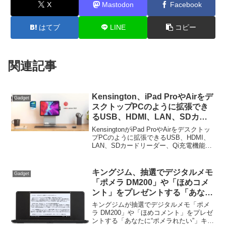
X
Mastodon
Facebook
はてブ
LINE
コピー
関連記事
Kensington、iPad ProやAirをデ
Gadget
スクトップPCのように拡張でき
るUSB、HDMI、LAN、SDカー
ドリーダー、Qi充電機能付きドッ
KensingtonがiPad ProやAirをデスクトッ
ク「StudioDock」シリーズを日
プPCのように拡張できるUSB、HDMI、
LAN、SDカードリーダー、Qi充電機能付
本でも発売。
きドック「StudioDock」シリーズを日本
でも発売しています。詳細は以下から。
キングジム、抽選でデジタルメモ
Gadget
「ポメラ DM200」や「ほめコメ
ント」をプレゼントする「あなた
に“ポメラれたい”」キャンペーン
キングジムが抽選でデジタルメモ「ポメ
を開催。
ラ DM200」や「ほめコメント」をプレゼ
ントする「あなたに“ポメラれたい”」キャ