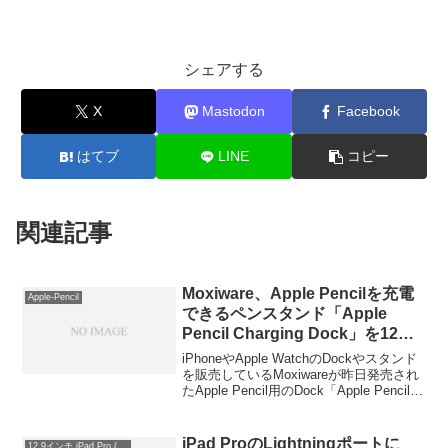
シェアする
X
Mastodon
Facebook
はてブ
LINE
コピー
関連記事
Moxiware、Apple Pencilを充電
Apple-Pencil
できるペンスタンド「Apple
Pencil Charging Dock」を12月
より発売。
iPhoneやApple WatchのDockやスタンド
を販売しているMoxiwareが昨日発売され
たApple Pencil用のDock「Apple Pencil
Charging Dock」を発売すると発表してい
ます。Apple Pencil Charging Dockは
Lightningポートを搭載し、Lightningケー
iPad ProのLightningポートに
12.9インチ iPad Pro (第1世代)