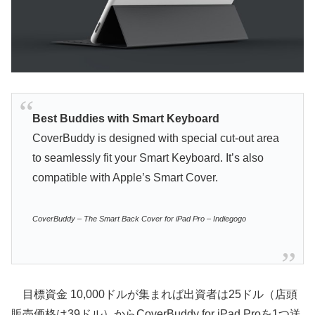
Best Buddies with Smart Keyboard
CoverBuddy is designed with special cut-out area
to seamlessly fit your Smart Keyboard. It’s also
compatible with Apple’s Smart Cover.
CoverBuddy – The Smart Back Cover for iPad Pro – Indiegogo
目標資金 10,000ドルが集まれば出資者は25ドル（店頭
販売価格は39ドル）からCoverBuddy for iPad Proを1つ送