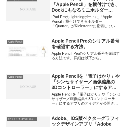
ブルを電源アダプタに接続することで
「Apple Pencil」を横付けでき、
Apple Pencilを充電することが可能となっ
Dockにもなるミニホルダー
ており、
「Quarter」がKickstarterに登
iPad ProのLightningポートに「Apple
場。
Pencil」横付けできるホルダー
「Quarter」がKickstarterに登場していま
す。詳細は以下から。
Apple Pencil Proのシリアル番号
Apple-Pencil
を確認する方法。
Apple Pencil Proのシリアル番号を確認す
る方法です。詳細は以下から。
Apple Pencilを「電子はかり」や
Apple-Pencil
「シンセサイザー／画像編集の
3Dコントローラー」にするアプ
リのアイデアが公開される。
Apple Pencilを「電子はかり」や「シンセ
サイザー／画像編集の3Dコントローラ
ー」にするアプリのアイデアが公開され
はじめているようです。詳細は以下か
ら。
Adobe、iOS版ベクターグラフィ
12.9インチ iPad Pro (第1世代)
ックデザインアプリ「Adobe