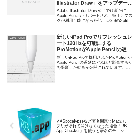
Illustrator Draw」をアップデー
ト。Apple Pencilをサポートし筆
Adobe Illustrator Draw v3.1では新たに
圧の調整が可能に。
Apple Pencilがサポートされ、筆圧とマス
クが利用可能になった他、iOS 9のSplit
ViewのサポートおよびiPad Proへの最適
化も進んでいるそうです。詳細は以下か
ら。
新しいiPad Proでリフレッシュレ
Apple-Pencil
ート120Hzを可能にする
ProMotionがApple Pencilの遅延
にどれほど影響するかを撮影した
新しいiPad Proで採用されたProMotionが
動画。
Apple Pencilの遅延にどれほど影響するか
を撮影した動画が公開されています。詳
細は以下から。
MASpocalypseなど署名問題でMacのア
プリが壊れて開けなくなった場合「RB
App Checker」を使うと署名のチェック
が簡単にできて便利。