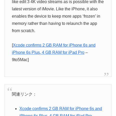
like edit 3 4K video streams as is possible with the
latest version of iMovie. Like the iPhone, it also
enables the device to keep more apps ‘frozen’ in
memory rather than having to relaunch the app
from scratch.
[
Xcode confirms 2 GB RAM for iPhone 6s and
iPhone 6s Plus, 4 GB RAM for iPad Pro
–
9to5Mac]
関連リンク：
Xcode confirms 2 GB RAM for iPhone 6s and
iPhone 6s Plus, 4 GB RAM for iPad Pro
–