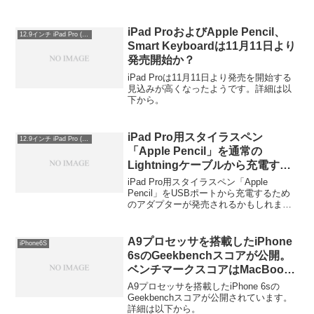
細は以下から。
iPad ProおよびApple Pencil、
12.9インチ iPad Pro (第1世代)
Smart Keyboardは11月11日より
発売開始か？
iPad Proは11月11日より発売を開始する
見込みが高くなったようです。詳細は以
下から。
iPad Pro用スタイラスペン
12.9インチ iPad Pro (第1世代)
「Apple Pencil」を通常の
Lightningケーブルから充電する
ためのアダプターが存在する？
iPad Pro用スタイラスペン「Apple
Pencil」をUSBポートから充電するため
のアダプターが発売されるかもしれませ
ん。詳細は以下から。
A9プロセッサを搭載したiPhone
iPhone6S
6sのGeekbenchスコアが公開。
ベンチマークスコアはMacBook
12インチ Early 2015のエントリ
A9プロセッサを搭載したiPhone 6sの
ーモデルと同程度に。
Geekbenchスコアが公開されています。
詳細は以下から。