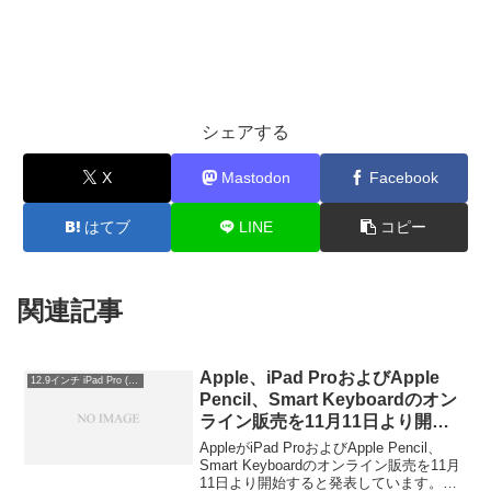
シェアする
X
Mastodon
Facebook
はてブ
LINE
コピー
関連記事
Apple、iPad ProおよびApple
12.9インチ iPad Pro (第1世代)
Pencil、Smart Keyboardのオン
ライン販売を11月11日より開
始。価格は32GB Wi-Fiモデルが
AppleがiPad ProおよびApple Pencil、
94,800円から。
Smart Keyboardのオンライン販売を11月
11日より開始すると発表しています。詳