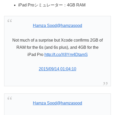
iPad Proシミュレーター：4GB RAM
Hamza Sood
@hamzasood
Not much of a surprise but Xcode confirms 2GB of
RAM for the 6s (and 6s plus), and 4GB for the
iPad Pro
http://t.co/X8Ym4DtamS
2015/09/14 01:04:10
Hamza Sood
@hamzasood