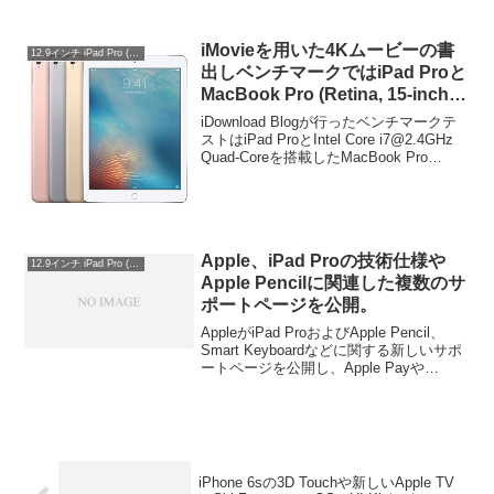
iMovieを用いた4Kムービーの書
12.9インチ iPad Pro (第1世代)
出しベンチマークではiPad Proと
MacBook Pro (Retina, 15-inch,
Late 2013)上位モデルが同程度の
iDownload Blogが行ったベンチマークテ
性能に。
ストはiPad ProとIntel Core i7@2.4GHz
Quad-Coreを搭載したMacBook Pro
(Retina, 15-inch, Late 2013)でiMovieから
4Kムービーを書出し、終了するまでの時
間を測定するというもので、それによる
とiPad ProはMacBook Proとほとんど同
じ時間で4Kムービーの書出しが出来たそ
Apple、iPad Proの技術仕様や
うです。
12.9インチ iPad Pro (第1世代)
Apple Pencilに関連した複数のサ
ポートページを公開。
AppleがiPad ProおよびApple Pencil、
Smart Keyboardなどに関する新しいサポ
ートページを公開し、Apple Payや
Cellular用SIMなどに関するサポートペー
ジを更新しています。新規／更新された
サポートページは以下の通り。
iPhone 6sの3D Touchや新しいApple TV