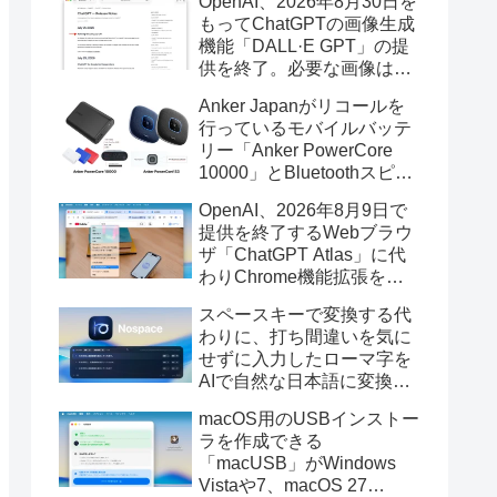
OpenAI、2026年8月30日を
もってChatGPTの画像生成
機能「DALL·E GPT」の提
供を終了。必要な画像は期
限までにダウンロードを。
Anker Japanがリコールを
行っているモバイルバッテ
リー「Anker PowerCore
10000」とBluetoothスピー
カー「PowerConf S3」で周
OpenAI、2026年8月9日で
辺を焼損する火災が6月に3
提供を終了するWebブラウ
件発生していたそうなので
ザ「ChatGPT Atlas」に代
注意を。
わりChrome機能拡張をア
ップデートし、YouTube動
スペースキーで変換する代
画の質問やAsk ChatGPT機
わりに、打ち間違いを気に
能を追加。
せずに入力したローマ字を
AIで自然な日本語に変換し
てくれるMac用の日本語入
macOS用のUSBインストー
力アプリ「Nospace」がリ
ラを作成できる
リース。
「macUSB」がWindows
Vistaや7、macOS 27