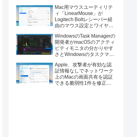
Golden GateのUSBインス
Mac用マウスユーティリテ
トーラの作成に対応。
ィ「LinearMouse」が
Logitech Boltレシーバー経
由のマウス設定とワイヤレ
ス版のELECOM HUGEトラ
WindowsのTask Managerの
ックボールに対応。
開発者がmacOSのアクティ
ビティモニタの分かりやす
さとWindowsのタスクマネ
ージャの詳細さを合わせた
Apple、攻撃者が有効な認
Mac用システムモニタアプ
証情報なしでネットワーク
リ「Task Manager TMOG」
上のMacの画面共有を認証
のBeta版を公開。
できる脆弱性1件を修正し
た「macOS Tahoe 26.6.1」
や「macOS Sequoia
15.7.9/Sonoma 14.8.9」を
リリース。