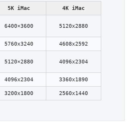
5K iMac
4K iMac
6400×3600
5120x2880
5760x3240
4608x2592
5120×2880
4096x2304
4096x2304
3360x1890
3200x1800
2560x1440