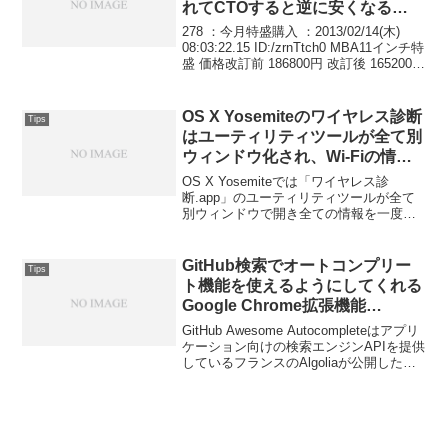
れてCTOすると逆に安くなる…
278 ：今月特盛購入 ：2013/02/14(木)
08:03:22.15 ID:/zrnTtch0 MBA11インチ特
盛 価格改訂前 186800円 改訂後 165200円
ワロタwワロタ…
OS X Yosemiteのワイヤレス診断
Tips
はユーティリティツールが全て別
ウィンドウ化され、Wi-Fiの情報
を総合的に閲覧可能に。
OS X Yosemiteでは「ワイヤレス診
断.app」のユーティリティツールが全て
別ウィンドウで開き全ての情報を一度に
見れるようになっています。詳細は以下
から。
GitHub検索でオートコンプリー
Tips
ト機能を使えるようにしてくれる
Google Chrome拡張機能
「GitHub Awesome
GitHub Awesome Autocompleteはアプリ
Autocomplete」が公開。
ケーション向けの検索エンジンAPIを提供
しているフランスのAlgoliaが公開した
Google Chrome用拡張機能で、GitHubの
サーチボックスでオートコンプリート機
能が使えるようになります。