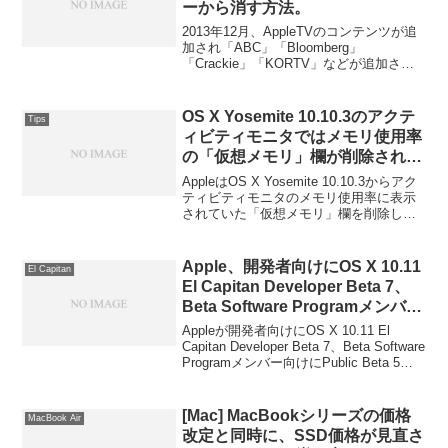
ーから消す方法。
2013年12月、AppleTVのコンテンツが追
加され「ABC」「Bloomberg」
「Crackie」「KORTV」などが追加され
た。しかし、「英語コンテンツならまだ
しも韓国のコンテンツ『KORTV』などを
AppleTVのメインメニューに表示したく
OS X Yosemite 10.10.3のアクテ
Tips
ない！」っという人も多いようで
ィビティモニタではメモリ使用率
「AppleTVのメインメニューに表示され
の「仮想メモリ」欄が削除された
ているコンテンツを隠す方法」が使われ
もよう。
ているそうなので使い方をまとめまし
AppleはOS X Yosemite 10.10.3からアク
た。詳細は以下から。
ティビティモニタのメモリ使用率に表示
されていた「仮想メモリ」欄を削除した
ようです。詳細は以下から。
Apple、開発者向けにOS X 10.11
El Capitan
El Capitan Developer Beta 7、
Beta Software Programメンバー
向けにPublic Beta 5をリリー
Appleが開発者向けにOS X 10.11 El
ス。
Capitan Developer Beta 7、Beta Software
Programメンバー向けにPublic Beta 5を
リリースしています。詳細は以下から。
[Mac] MacBookシリーズの価格
MacBook Air
改定と同時に、SSD価格が見直さ