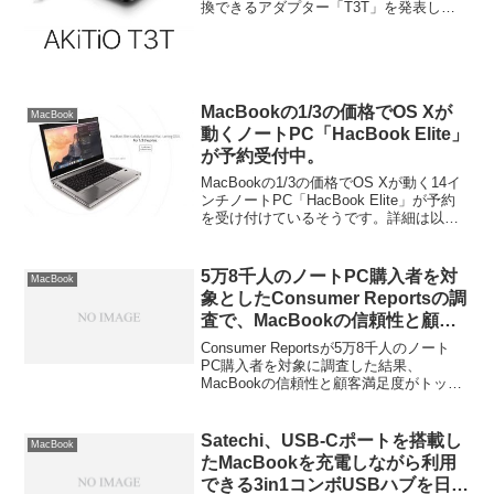
換できるアダプター「T3T」を発表して
います。詳細は以下から。
MacBookの1/3の価格でOS Xが
MacBook
動くノートPC「HacBook Elite」
が予約受付中。
MacBookの1/3の価格でOS Xが動く14イ
ンチノートPC「HacBook Elite」が予約
を受け付けているそうです。詳細は以下
から。
5万8千人のノートPC購入者を対
MacBook
象としたConsumer Reportsの調
査で、MacBookの信頼性と顧客
満足度がともにトップに。
Consumer Reportsが5万8千人のノート
PC購入者を対象に調査した結果、
MacBookの信頼性と顧客満足度がトップ
になったそうです。詳細は以下から。
Satechi、USB-Cポートを搭載し
MacBook
たMacBookを充電しながら利用
できる3in1コンボUSBハブを日本