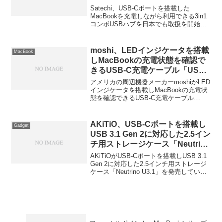
でも販売開始＆レインボースマー
Satechi、USB-Cポートを搭載した
トLED電球を20%OFFセール中。
MacBookを充電しながら利用できる3in1
コンボUSBハブを日本でも取扱を開始し
たと発表しています。詳細は以下から。
moshi、LEDインジケータを搭載
MacBook
しMacBookの充電状態を確認で
きるUSB-C充電ケーブル「USB-
C Charge Cable」を発表。
アメリカの周辺機器メーカーmoshiがLED
インジケータを搭載しMacBookの充電状
態を確認できるUSB-C充電ケーブル
「USB-C Charge Cable」を発売すると発
表しています。詳細は以下から。
AKiTiO、USB-Cポートを搭載し
Gadget
USB 3.1 Gen 2に対応した2.5イン
チ用ストレージケース「Neutrino
U3.1」を発表。
AKiTiOがUSB-Cポートを搭載しUSB 3.1
Gen 2に対応した2.5インチ用ストレージ
ケース「Neutrino U3.1」を発売していま
す。詳細は以下から。