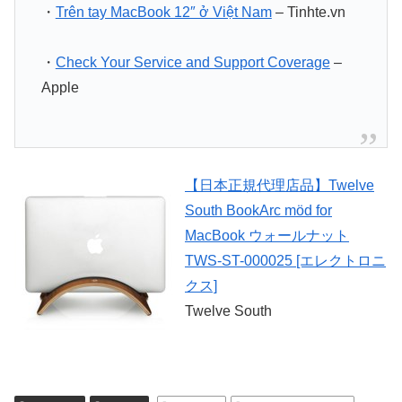
・
Trên tay MacBook 12″ ở Việt Nam
– Tinhte.vn
・
Check Your Service and Support Coverage
–
Apple
【日本正規代理店品】Twelve
South BookArc möd for
MacBook ウォールナット
TWS-ST-000025 [エレクトロニ
クス]
Twelve South