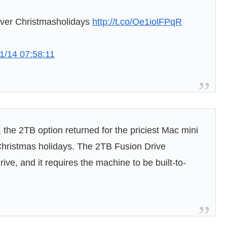
over Christmasholidays
http://t.co/Oe1iolFPqR
1/14 07:58:11
 the 2TB option returned for the priciest Mac mini
Christmas holidays. The 2TB Fusion Drive
ve, and it requires the machine to be built-to-