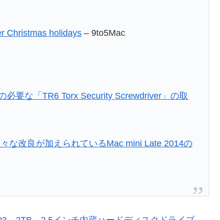
er Christmas holidays
– 9to5Mac
要な「TR6 Torx Security Screwdriver」の取
が加えられているMac mini Late 2014の