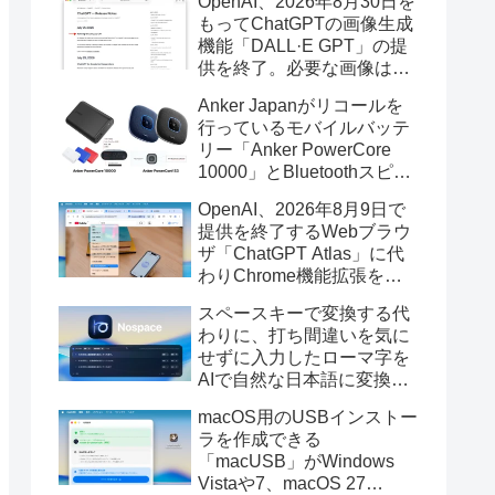
OpenAI、2026年8月30日を
もってChatGPTの画像生成
機能「DALL·E GPT」の提
供を終了。必要な画像は期
限までにダウンロードを。
Anker Japanがリコールを
行っているモバイルバッテ
リー「Anker PowerCore
10000」とBluetoothスピー
カー「PowerConf S3」で周
OpenAI、2026年8月9日で
辺を焼損する火災が6月に3
提供を終了するWebブラウ
件発生していたそうなので
ザ「ChatGPT Atlas」に代
注意を。
わりChrome機能拡張をア
ップデートし、YouTube動
スペースキーで変換する代
画の質問やAsk ChatGPT機
わりに、打ち間違いを気に
能を追加。
せずに入力したローマ字を
AIで自然な日本語に変換し
てくれるMac用の日本語入
macOS用のUSBインストー
力アプリ「Nospace」がリ
ラを作成できる
リース。
「macUSB」がWindows
Vistaや7、macOS 27