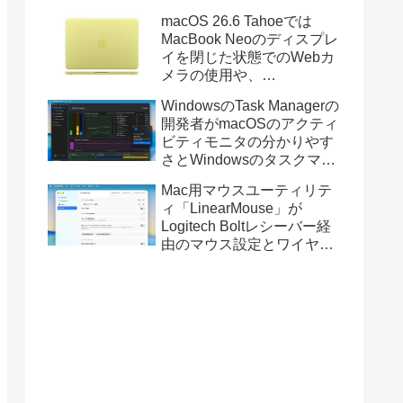
Golden GateのUSBインス
macOS 26.6 Tahoeでは
トーラの作成に対応。
MacBook Neoのディスプレ
イを閉じた状態でのWebカ
メラの使用や、
Finder/Apple Configuratorを
WindowsのTask Managerの
利用しMacBook Neoを復元
開発者がmacOSのアクティ
する際の安定性が向上。
ビティモニタの分かりやす
さとWindowsのタスクマネ
ージャの詳細さを合わせた
Mac用マウスユーティリテ
Mac用システムモニタアプ
ィ「LinearMouse」が
リ「Task Manager TMOG」
Logitech Boltレシーバー経
のBeta版を公開。
由のマウス設定とワイヤレ
ス版のELECOM HUGEトラ
ックボールに対応。