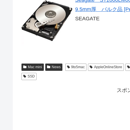
Seagate ST200
9.5mm厚 バルク品 [Pers
SEAGATE
Mac mini
News
9to5mac
AppleOnlineStore
SSD
スポ