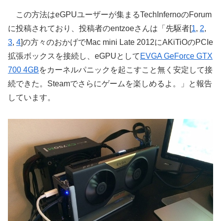
この方法はeGPUユーザーが集まるTechInfernoのForum
に投稿されており、投稿者のentzoeさんは「先駆者[
1
,
2
,
3
,
4
]の方々のおかげでMac mini Late 2012にAKiTiOのPCIe
拡張ボックスを接続し、eGPUとして
EVGA GeForce GTX
700 4GB
をカーネルパニックを起こすこと無く安定して接
続できた。Steamでさらにゲームを楽しめるよ。」と報告
しています。