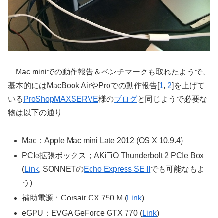
Mac miniでの動作報告＆ベンチマークも取れたようで、
基本的にはMacBook AirやProでの動作報告[
1
,
2
]を上げて
いる
ProShopMAXSERVE
様の
ブログ
と同じようで必要な
物は以下の通り
Mac：Apple Mac mini Late 2012 (OS X 10.9.4)
PCIe拡張ボックス；AKiTiO Thunderbolt 2 PCIe Box
(
Link
, SONNETの
Echo Express SE II
でも可能なもよ
う)
補助電源：Corsair CX 750 M (
Link
)
eGPU：EVGA GeForce GTX 770 (
Link
)