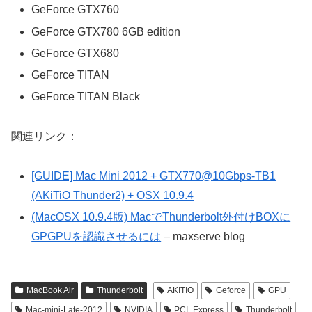
GeForce GTX760
GeForce GTX780 6GB edition
GeForce GTX680
GeForce TITAN
GeForce TITAN Black
関連リンク：
[GUIDE] Mac Mini 2012 + GTX770@10Gbps-TB1
(AKiTiO Thunder2) + OSX 10.9.4
(MacOSX 10.9.4版) MacでThunderbolt外付けBOXに
GPGPUを認識させるには
– maxserve blog
MacBook Air
Thunderbolt
AKITIO
Geforce
GPU
Mac-mini-Late-2012
NVIDIA
PCI_Express
Thunderbolt