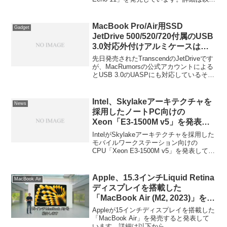
から。
MacBook Pro/Air用SSD
Gadget
JetDrive 500/520/720付属のUSB
3.0対応外付けアルミケースは
UASPに対応しているもよう。
先日発売されたTranscendのJetDriveです
が、MacRumorsの公式アカウントによる
とUSB 3.0のUASPにも対応しているそう
です。詳細は以下から。
Intel、Skylakeアーキテクチャを
News
採用したノートPC向けの
Xeon「E3-1500M v5」を発表。
Thunderbolt 3やUSB-Cをサポー
IntelがSkylakeアーキテクチャを採用した
ト。
モバイルワークステーション向けの
CPU「Xeon E3-1500M v5」を発表してい
ます。詳細は以下から。
Apple、15.3インチLiquid Retina
MacBook Air
ディスプレイを搭載した
「MacBook Air (M2, 2023)」を発
表。
Appleが15インチディスプレイを搭載した
「MacBook Air」を発売すると発表して
います。詳細は以下から。