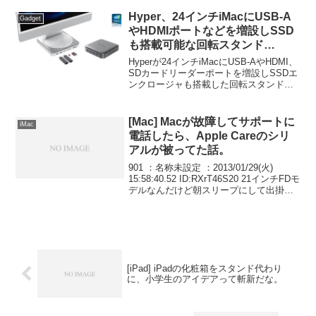
Hyper、24インチiMacにUSB-A
Gadget
やHDMIポートなどを増設しSSD
も搭載可能な回転スタンド
「HyperDrive Turntable Dock
Hyperが24インチiMacにUSB-AやHDMI、
for iMac」を発表。
SDカードリーダーポートを増設しSSDエ
ンクロージャも搭載した回転スタンド
「HyperDrive Turntable Dock for iMac」
などを今後発売すると発表しています。
詳細...
[Mac] Macが故障してサポートに
iMac
電話したら、Apple Careのシリ
アルが被ってた話。
901 ：名称未設定 ：2013/01/29(火)
15:58:40.52 ID:RXrT46S20 21インチFDモ
デルなんだけど朝スリープにして出掛け
て仕事から帰ってきたら電源入らなくな
ったリセットしても反応なし。サポート
に電話したら修...
[iPad] iPadの化粧箱をスタンド代わり
に、小学生のアイデアって斬新だな。