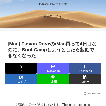
Macの話題が中心です
AAPL Ch.
[Mac] Fusion DriveのiMac買って4日目な
のに、Boot Campしようとしたら起動で
きなくなった…
X
Mastodon
Facebook
はてブ
LINE
コピー
2013.02.26
記事内に広告が含まれています。This article contains