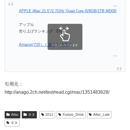
APPLE iMac 21.5″/2.7GHz Quad Core i5/8GB/1TB MD093J/A
アップル
売り上げランキング : 5756
Amazonで詳しく見る
by
AZlink
スクロールできます
引用元：
http://anago.2ch.net/test/read.cgi/mac/1351483628/
iMac
ネタ
2012
Fusion_Drive
iMac_Late
ネタ