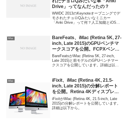
れたチョロQみたいな車「Anki
Drive」ってなんだったの？
WWDC 2013のKeynoteオープニングでデ
モされたチョロQみたいなミニカー
「Anki Drive」って何？人工知能とiOSが
何か関係あるの？詳細は以下から。
BareFeats、iMac (Retina 5K, 27-
iMac
inch, Late 2015)のGPUベンチマ
ークスコアを公開。FCPXベンチ
ではFirePro D300を搭載した
BareFeatsがiMac (Retina 5K, 27-inch,
MacPro Late 2013を上回るスコ
Late 2015)と前モデルのGPUベンチマー
クスコアを公開しています。詳細は以下
アに。
から。
iFixit、iMac (Retina 4K, 21.5-
iMac
inch, Late 2015)の分解レポート
を公開。Retina 4Kディスプレイ
はLG製で、ベースモデルはSSD
iFixitがiMac (Retina 4K, 21.5-inch, Late
用コネクタが非搭載。
2015)の分解レポートを公開しています。
詳細は以下から。