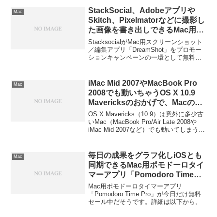
ンで無料配布中です。詳細は以下から。
StackSocial、Adobeアプリや
Mac
Skitch、Pixelmatorなどに撮影し
た画像を書き出しできるMac用ス
クリーンショットアプリ
StacksocialがMac用スクリーンショット
「DreamShot」をキャンペーン
／編集アプリ「DreamShot」をプロモー
ションキャンペーンの一環として無料配
で無料配布中。
布中です。詳細は以下から。
iMac Mid 2007やMacBook Pro
Mac
2008でも動いちゃうOS X 10.9
Mavericksのおかげで、Macの買
い替えが出来ない人達
OS X Mavericks（10.9）は意外に多少古
いMac（MacBook Pro/Air Late 2008や
iMac Mid 2007など）でも動いてしまうた
め、Macの買い替え理由に「新しいOSが
使えるMacが欲しい！」という事ができ
ず、買い替えが出来ない人達もいるよう
毎日の成果をグラフ化しiOSとも
Mac
だ。詳細は以下から。
同期できるMac用ポモドーロタイ
マーアプリ「Pomodoro Time
Pro」が今日だけ無料セール中。
Mac用ポモドーロタイマーアプリ
「Pomodoro Time Pro」が今日だけ無料
セール中だそうです。詳細は以下から。