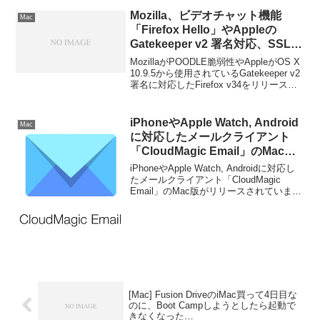
Mozilla、ビデオチャット機能
Mac
「Firefox Hello」やAppleの
Gatekeeper v2 署名対応、SSL
v3を無効化したFirefox v34をリ
MozillaがPOODLE脆弱性やAppleがOS X
リース。
10.9.5から使用されているGatekeeper v2
署名に対応したFirefox v34をリリースし
ています。詳細は以下から。
iPhoneやApple Watch, Android
Mac
に対応したメールクライアント
「CloudMagic Email」のMac版
がリリース。
iPhoneやApple Watch, Androidに対応し
たメールクライアント「CloudMagic
Email」のMac版がリリースされていま
す。詳細は以下から。
[Mac] Fusion DriveのiMac買って4日目な
のに、Boot Campしようとしたら起動で
きなくなった…