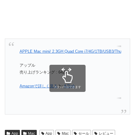
APPLE Mac mini/ 2.3GH Quad Core i7/4G/1TB/USB3/Thunderbol
アップル
売り上げランキング : 6420
Amazonで詳しく見る
by
AZlink
スクロールできます
App
Mac
App
Mac
セール
レビュー