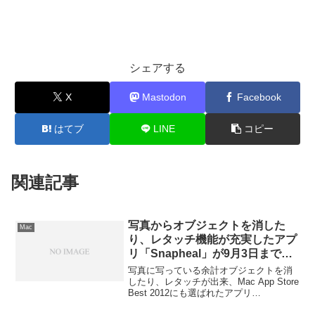
シェアする
X
Mastodon
Facebook
はてブ
LINE
コピー
関連記事
写真からオブジェクトを消した
Mac
り、レタッチ機能が充実したアプ
リ「Snapheal」が9月3日まで無
料プロモーション中
写真に写っている余計オブジェクトを消
したり、レタッチが出来、Mac App Store
Best 2012にも選ばれたアプリ
「Snapheal」が9月3日までプロモーショ