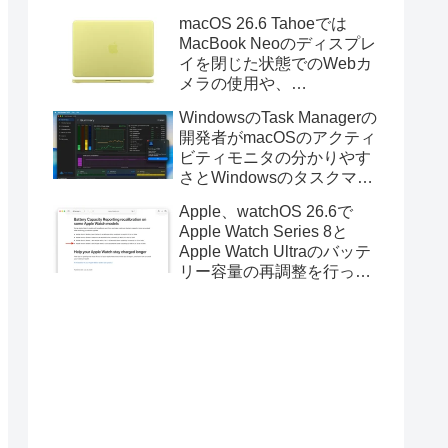
Golden GateのUSBインス
macOS 26.6 Tahoeでは
トーラの作成に対応。
MacBook Neoのディスプレ
イを閉じた状態でのWebカ
メラの使用や、
Finder/Apple Configuratorを
WindowsのTask Managerの
利用しMacBook Neoを復元
開発者がmacOSのアクティ
する際の安定性が向上。
ビティモニタの分かりやす
さとWindowsのタスクマネ
ージャの詳細さを合わせた
Apple、watchOS 26.6で
Mac用システムモニタアプ
Apple Watch Series 8と
リ「Task Manager TMOG」
Apple Watch Ultraのバッテ
のBeta版を公開。
リー容量の再調整を行った
と発表。