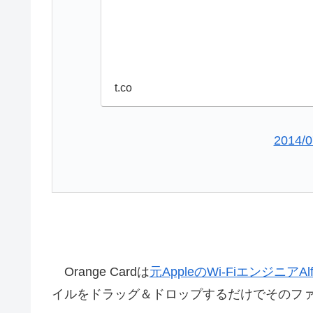
t.co
2014/0
Orange Cardは
元AppleのWi-FiエンジニアAlf
イルをドラッグ＆ドロップするだけでそのフ