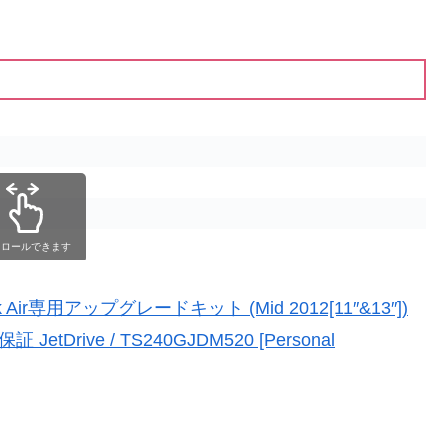
クロールできます
ok Air専用アップグレードキット (Mid 2012[11″&13″])
証 JetDrive / TS240GJDM520 [Personal