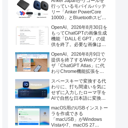
Anker Japanがリコールを
行っているモバイルバッテ
リー「Anker PowerCore
10000」とBluetoothスピー
カー「PowerConf S3」で周
OpenAI、2026年8月30日を
辺を焼損する火災が6月に3
もってChatGPTの画像生成
件発生していたそうなので
機能「DALL·E GPT」の提
注意を。
供を終了。必要な画像は期
限までにダウンロードを。
OpenAI、2026年8月9日で
提供を終了するWebブラウ
ザ「ChatGPT Atlas」に代
わりChrome機能拡張をア
ップデートし、YouTube動
スペースキーで変換する代
画の質問やAsk ChatGPT機
わりに、打ち間違いを気に
能を追加。
せずに入力したローマ字を
AIで自然な日本語に変換し
てくれるMac用の日本語入
macOS用のUSBインストー
力アプリ「Nospace」がリ
ラを作成できる
リース。
「macUSB」がWindows
Vistaや7、macOS 27