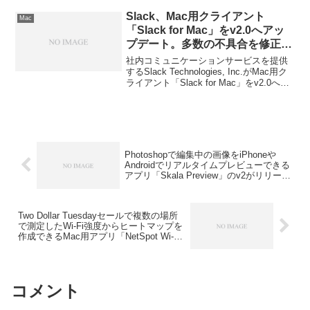
Slack、Mac用クライアント
Mac
「Slack for Mac」をv2.0へアッ
プデート。多数の不具合を修正
し、ダウンロードフォルダの変更
社内コミュニケーションサービスを提供
が可能に。
するSlack Technologies, Inc.がMac用ク
ライアント「Slack for Mac」をv2.0へア
ップデートしています。詳細は以下か
ら。
Photoshopで編集中の画像をiPhoneや
Androidでリアルタイムプレビューできる
アプリ「Skala Preview」のv2がリリー
ス。USBを使用した高速な転送が可能
に。
Two Dollar Tuesdayセールで複数の場所
で測定したWi-Fi強度からヒートマップを
作成できるMac用アプリ「NetSpot Wi-Fi
Reporter」などが240円セール中。
コメント