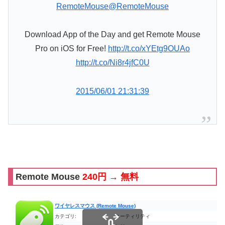
RemoteMouse
@RemoteMouse
Download App of the Day and get Remote Mouse
Pro on iOS for Free!
http://t.co/xYEtg9OUAo
http://t.co/Ni8r4jfC0U
2015/06/01 21:31:39
Remote Mouse
240円 → 無料
ワイヤレスマウス (Remote Mouse)
カテゴリ:
ユーティリティ