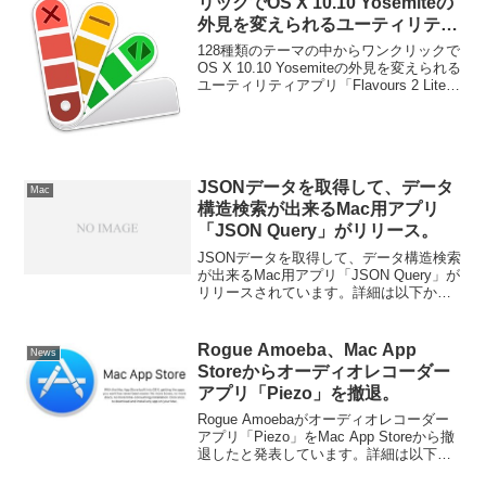
リックでOS X 10.10 Yosemiteの
外見を変えられるユーティリティ
アプリ「Flavours 2 Lite」がリリ
128種類のテーマの中からワンクリックで
ース。
OS X 10.10 Yosemiteの外見を変えられる
ユーティリティアプリ「Flavours 2 Lite」
がリリースされています。詳細は以下か
ら。
JSONデータを取得して、データ
Mac
構造検索が出来るMac用アプリ
「JSON Query」がリリース。
JSONデータを取得して、データ構造検索
が出来るMac用アプリ「JSON Query」が
リリースされています。詳細は以下か
ら。
Rogue Amoeba、Mac App
News
Storeからオーディオレコーダー
アプリ「Piezo」を撤退。
Rogue Amoebaがオーディオレコーダー
アプリ「Piezo」をMac App Storeから撤
退したと発表しています。詳細は以下か
ら。