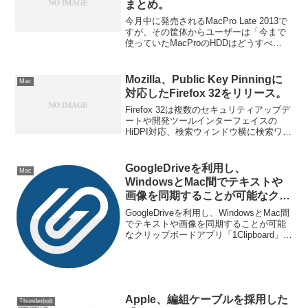
まとめ。
今月中に発売されるMacPro Late 2013で
すが、その筐体からユーザーは「今まで
使っていたMacProのHDDはどうすべ
き？」という問題にあたっている。それ
を解決できるThunderbolt接続＆RAID可能
な外付けストレージをまとめました。詳
Mozilla、Public Key Pinningに
Mac
細は以下から。
対応したFirefox 32をリリース。
Firefox 32は複数のセキュリティアップデ
ートや開発ツールインターフェイスの
HiDPI対応、検索ウィンドウ横に検索ワー
ドのヒット数がカウントされるなどの変
更が施されています。
GoogleDriveを利用し、
Mac
WindowsとMac間でテキストや
画像を同期することが可能なクリ
ップボードアプリ
GoogleDriveを利用し、WindowsとMac間
「1Clipboard」がBeta版を公
でテキストや画像を同期することが可能
なクリップボードアプリ「1Clipboard」が
開。
Beta版を公開しています。詳細は以下か
ら。
Apple、編組ケーブルを採用した
Thunderbolt