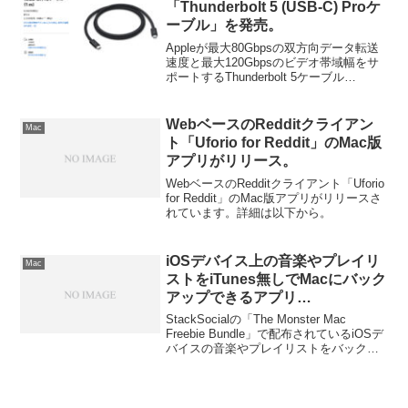
「Thunderbolt 5 (USB‑C) Proケ
ーブル」を発売。
Appleが最大80Gbpsの双方向データ転送
速度と最大120Gbpsのビデオ帯域幅をサ
ポートするThunderbolt 5ケーブル
「Thunderbolt 5 (USB‑C)Proケーブル」を
新たに発売しています。
WebベースのRedditクライアン
Mac
ト「Uforio for Reddit」のMac版
アプリがリリース。
WebベースのRedditクライアント「Uforio
for Reddit」のMac版アプリがリリースさ
れています。詳細は以下から。
iOSデバイス上の音楽やプレイリ
Mac
ストをiTunes無しでMacにバック
アップできるアプリ
「SharePod」を使ってみた。
StackSocialの「The Monster Mac
Freebie Bundle」で配布されているiOSデ
バイスの音楽やプレイリストをバックア
ップできるSharepodを使ってみました。
詳細は以下から。