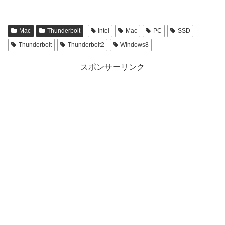
Mac
Thunderbolt
Intel
Mac
PC
SSD
Thunderbolt
Thunderbolt2
Windows8
スポンサーリンク