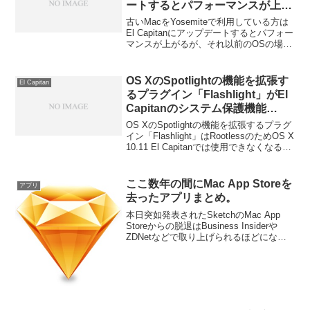
ートするとパフォーマンスが上が
るが、それ以前のOSXではそうで
古いMacをYosemiteで利用している方は
もない？
El Capitanにアップデートするとパフォー
マンスが上がるが、それ以前のOSの場合
はそうでもないかもしれません。詳細は
以下から。
OS XのSpotlightの機能を拡張す
El Capitan
るプラグイン「Flashlight」がEl
Capitanのシステム保護機能
Rootlessにより使用できなくな
OS XのSpotlightの機能を拡張するプラグ
るため意見を募集中。
イン「Flashlight」はRootlessのためOS X
10.11 El Capitanでは使用できなくなるよ
うです。詳細は以下から。
ここ数年の間にMac App Storeを
アプリ
去ったアプリまとめ。
本日突如発表されたSketchのMac App
Storeからの脱退はBusiness Insiderや
ZDNetなどで取り上げられるほどになっ
ており、多くの反響を呼んでいるようで
すがSketch以外にもここ数年間でひっそ
りとMac App Storeを去ったアプリがいく
つかあったと記憶していたので、備忘録
程度にまとめました。