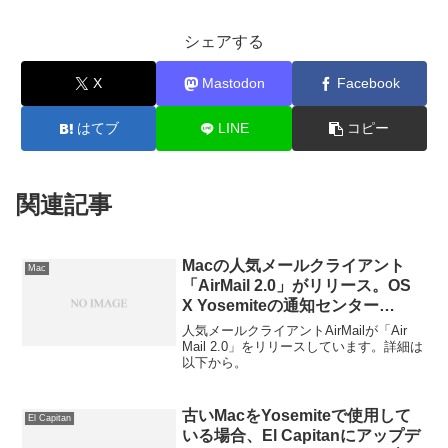
シェアする
X
Mastodon
Facebook
はてブ
LINE
コピー
関連記事
Macの人気メールクライアント
Mac
「AirMail 2.0」がリリース。OS
X Yosemiteの通知センター
Widgetsやプラグインなどをサポ
人気メールクライアントAirMailが「Air
ート。
Mail 2.0」をリリースしています。詳細は
以下から。
古いMacをYosemiteで使用して
El Capitan
いる場合、El Capitanにアップデ