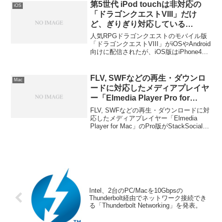
第5世代 iPod touchは非対応の
iOS
「ドラゴンクエストVIII」だけ
ど、ぎりぎり対応している
iPhone 4Sや初代iPad miniでは
人気RPGドラゴンクエストのモバイル版
重い？
「ドラゴンクエストVIII」がiOSやAndroid
向けに配信されたが、iOS版はiPhone4S
や初代iPad miniに対応しているのに、第5
世代iPod touchには対応しておらず、
iPhone4Sや初代iPad miniでもプレイは厳
FLV, SWFなどの再生・ダウンロ
Mac
しいようです。詳細は以下から。
ードに対応したメディアプレイヤ
ー「Elmedia Player Pro for
Mac」を使ってみた。
FLV, SWFなどの再生・ダウンロードに対
応したメディアプレイヤー「Elmedia
Player for Mac」のPro版がStackSocialの
キャンペーンで無料だったので使ってみ
ました。詳細は以下から。
Intel、2台のPC/Macを10Gbpsの
Thunderbolt経由でネットワーク接続でき
る「Thunderbolt Networking」を発表。