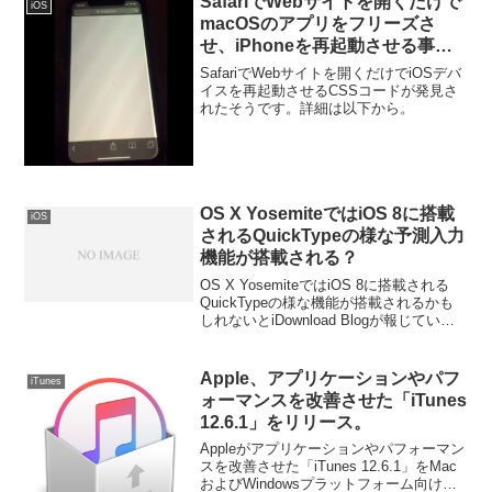
SafariでWebサイトを開くだけで
iOS
macOSのアプリをフリーズさ
せ、iPhoneを再起動させる事が
できるCSSコードが発見される。
SafariでWebサイトを開くだけでiOSデバ
イスを再起動させるCSSコードが発見さ
れたそうです。詳細は以下から。
OS X YosemiteではiOS 8に搭載
iOS
されるQuickTypeの様な予測入力
機能が搭載される？
OS X YosemiteではiOS 8に搭載される
QuickTypeの様な機能が搭載されるかも
しれないとiDownload Blogが報じていま
す。詳細は以下から。
Apple、アプリケーションやパフ
iTunes
ォーマンスを改善させた「iTunes
12.6.1」をリリース。
Appleがアプリケーションやパフォーマン
スを改善させた「iTunes 12.6.1」をMac
およびWindowsプラットフォーム向けに