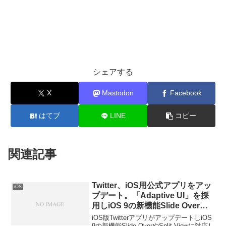
シェアする
X
Mastodon
Facebook
はてブ
LINE
コピー
関連記事
Twitter、iOS用公式アプリをアッ
iOS
プデート。「Adaptive UI」を採
用しiOS 9の新機能Slide Overや
Split Viewでも最適の表示が可能
iOS版TwitterアプリがアップデートしiOS
に。
9の新機能Slide OverやSplit Viewに対応し