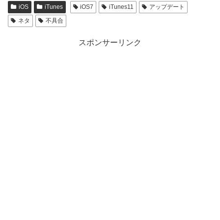
iOS
iTunes
iOS7
iTunes11
アップデート
ネタ
不具合
スポンサーリンク