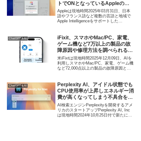
トでONとなっているAppleのパ
ーソナルAI「Apple
Appleは現地時間2025年03月31日、日本
Intelligence」をOFFにする方
語やフランス語など複数の言語と地域で
Apple Intelligenceをサポートした
法。
「macOS 15.4 Sequoia (24E248)」と
「iOS/iPadOS 18.4 (22E240)」をリリー
スしましたが、このApple Intelligenceは
iFixit、スマホやMac/PC、家電、
ChatGPT＆AI
デフォルトでONになっているので、OFF
ゲーム機など7万以上の製品の故
にする方法をまとめておきます。
障原因や修理方法を調べられる
AI「FixBot」を搭載した新しい
米iFixtは現地時間2025年12月09日、AIを
「iFixit」アプリをiPhoneと
利用しスマホやMac/PC、家電、ゲーム機
など72,000点以上の製品の故障原因と修
Android向けにリリース。
理方法を確認できるFixBotを搭載した
「iFixit」アプリをiPhoneとAndroid向けに
リリースしたと発表しています。
Perplexity AI、アイドル状態でも
ChatGPT＆AI
CPU使用率が上昇しエネルギー消
費が高くなってしまう不具合を修
正した公式クライアント
AI検索エンジンPerplexityを開発するアメ
「Perplexity for Mac v1.0.2」を
リカのスタートアップPerplexity AI, Inc
は現地時間2024年10月25日付で新たに
リリース。
「Perplexity for Mac v1.0.2」アップデー
トがリリースされています。