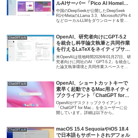
ルAIサーバー「Pico AI Homelab
powered by MLX」がプレオーダ
中国のDeepSeekが公開したDeepSeek
ーを開始。
R1やMetaのLLama 3.3、MicrosoftのPhi 4
などローカルLLMをダウンロード＆管理
できるMac用ローカルAIサーバーアプリ
「Pico AI Homelab powered by MLX」の
プレオーダーがMac App Storeで開始され
OpenAI、研究者向けにGPT-5.2
ChatGPT＆AI
ています。
を統合し科学論文執筆と共同作業
を行えるLaTeXをネイティブサポ
ートした無料のワークスペース
米OpenAIは現地時間2026年01月27日、研
「Prism」を公開。
究者向けに同社のAI「GPT-5.2」を統合し
た論文執筆環境と共同作業スペースそし
て、LaTeXをネイティブサポートした無
料のワークスペース「Prism AI LaTeX
Editor」を公開したと発表しています。
OpenAI、ショートカットキーで
ChatGPT＆AI
素早く起動できるMac用ネイティ
ブクライアント「ChatGPT for
macOS」を全ユーザーに向けに
OpenAIがデスクトップクライアント
公開。システム要件は引き続き
「ChatGPT for Mac」を全ユーザーに公
開しています。詳細は以下から。
macOS 14 Sonoma以降のApple
Silicon Mac。
macOS 15.4 SequoiaやiOS 18.4
ChatGPT＆AI
で日本語もサポートされデフォル