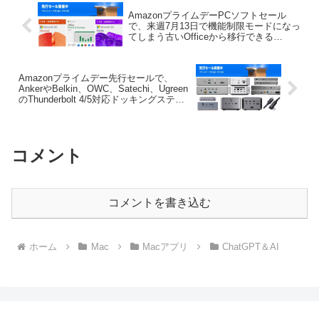
AmazonプライムデーPCソフトセール
で、来週7月13日で機能制限モードになっ
てしまう古いOfficeから移行できる
「Office Home & Business 2024」や
「Microsoft 365」サブスクリプションが
セール中。
Amazonプライムデー先行セールで、
AnkerやBelkin、OWC、Satechi、Ugreen
のThunderbolt 4/5対応ドッキングステー
ションやケーブルが特別価格で販売中。
コメント
コメントを書き込む
ホーム
Mac
Macアプリ
ChatGPT＆AI