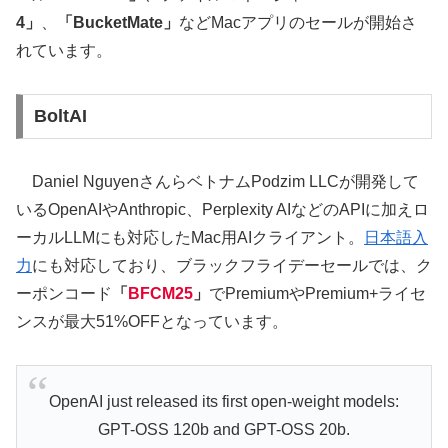
4」
、
「BucketMate」
などMacアプリのセールが開始さ
れています。
BoltAI
Daniel NguyenさんらベトナムPodzim LLCが開発して
いるOpenAIやAnthropic、Perplexity AIなどのAPIに加えロ
ーカルLLMにも対応したMac用AIクライアント。
日本語入
力
にも対応しており、ブラックフライデーセールでは、ク
ーポンコード
「
BFCM25
」
でPremiumやPremium+ライセ
ンスが最大51%OFFとなっています。
OpenAI just released its first open-weight models:
GPT-OSS 120b and GPT-OSS 20b.