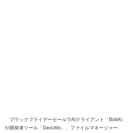
ブラックフライデーセールでAIクライアント「BoltAI」
や開発者ツール「DevUtils」、ファイルマネージャー