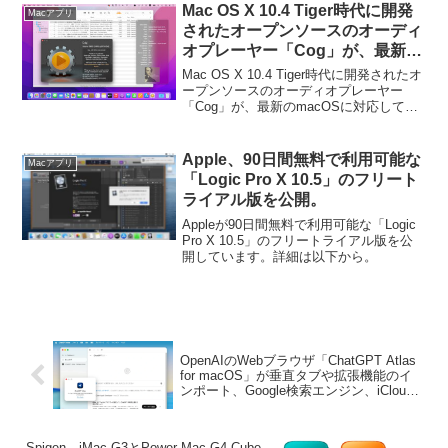
Mac OS X 10.4 Tiger時代に開発
Macアプリ
されたオープンソースのオーディ
オプレーヤー「Cog」が、最新の
macOSに対応してMac App
Mac OS X 10.4 Tiger時代に開発されたオ
Storeでリリース。
ープンソースのオーディオプレーヤー
「Cog」が、最新のmacOSに対応して
Mac App Storeでリリースされています。
詳細は以下から。
Apple、90日間無料で利用可能な
Macアプリ
「Logic Pro X 10.5」のフリート
ライアル版を公開。
Appleが90日間無料で利用可能な「Logic
Pro X 10.5」のフリートライアル版を公
開しています。詳細は以下から。
OpenAIのWebブラウザ「ChatGPT Atlas
for macOS」が垂直タブや拡張機能のイ
ンポート、Google検索エンジン、iCloud
パスキーなどに対応。
Spigen、iMac G3とPower Mac G4 Cube