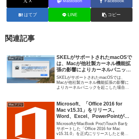
X
Mastodon
Facebook
はてブ
LINE
コピー
関連記事
SKELがサポートされたmacOSで
Macアプリ
は、Macが他社製カーネル機能拡
張の影響によりカーネルパニック
を起こした場合、他社製のカーネ
SKELがサポートされたmacOSでは、
ル機能拡張が全て無効化される
Macが他社製カーネル機能拡張の影響に
よりカーネルパニックを起こした場合
「パニック修復ブート」が導入さ
「パニック修復ブート」により他社製の
れている。
カーネル機能拡張が全て無効化されるよ
うになったようです。詳細は以下から。
Microsoft、「Office 2016 for
Macアプリ
Mac v15.31」をリリース。
Word、Excel、PowerPointが
Touch Barをサポート。
MicrosoftがMacBook ProのTouch Barを
サポートした「Office 2016 for Mac
v15.31.0」を正式にリリースしたと発表
しています。詳細は以下から。