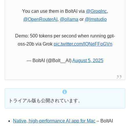
You can use them in BoltAI via
@GroqInc
,
@OpenRouterAI
,
@ollama
or
@lmstudio
Demo: 500 tokens per second when running gpt-
oss-20b via Grok
pic.twitter.com/lQNeFFoGVn
— BoltAI (@Bolt__AI)
August 5, 2025
トライアル版も公開されています。
Native, high-performance AI app for Mac
– BoltAI