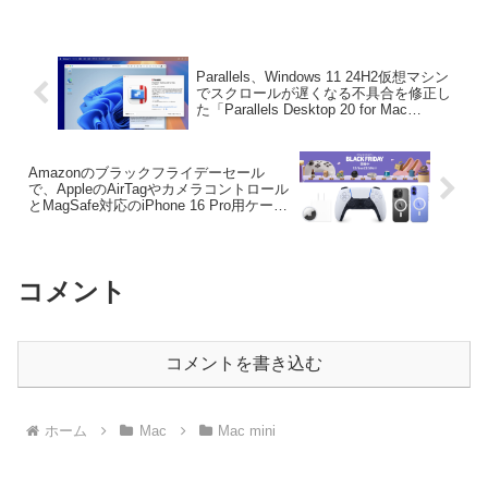
ステーション「ACASIS Mac mini M2
Dock & Stand with 8TB M.2 NVMe SSD
Enclosure (M004Pro)」を発売していま
す。
Parallels、Windows 11 24H2仮想マシン
でスクロールが遅くなる不具合を修正し
た「Parallels Desktop 20 for Mac
v20.1.2」をリリース。
Amazonのブラックフライデーセール
で、AppleのAirTagやカメラコントロール
とMagSafe対応のiPhone 16 Pro用ケー
ス、DualSenseワイヤレスコントローラ
ーなどが特別価格で販売中。
コメント
コメントを書き込む
ホーム
Mac
Mac mini