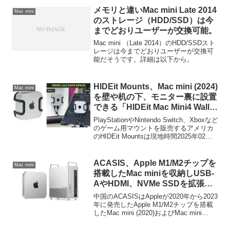
メモリと違いMac mini Late 2014
Mac mini
のストレージ（HDD/SSD）は今
までどおりユーザーが交換可能。
Mac mini （Late 2014）のHDD/SSDスト
レージは今までどおりユーザーが交換可
能だそうです。詳細は以下から。
HIDEit Mounts、Mac mini (2024)
Mac mini
を壁や机の下、モニター裏に設置
できる「HIDEit Mac Mini4 Wall
Mount」を発売。
PlayStationやNintendo Switch、Xboxなど
のゲーム用マウントを販売するアメリカ
のHIDEit Mountsは現地時間2025年02月
01日、デザインが刷新されたMac mini
(2024)を壁や机の下、モニター裏に設置
できるマウント「HIDEit Mounts Mac
ACASIS、Apple M1/M2チップを
Mac mini
Mini M4 Mount (HIDEit Mini4)」を新たに
搭載したMac miniを収納しUSB-
発売しています。
AやHDMI、NVMe SSDを拡張で
きる40Gbps接続のドック
中国のACASISはAppleが2020年から2023
「Acasis Mac mini M2 Dock &
年に発売したApple M1/M2チップを搭載
したMac mini (2020)およびMac mini
Stand」を発表。
(2023)を収納し、USB-A/-CやHDMI、
NVMe SSDなどを拡張できるドッキング