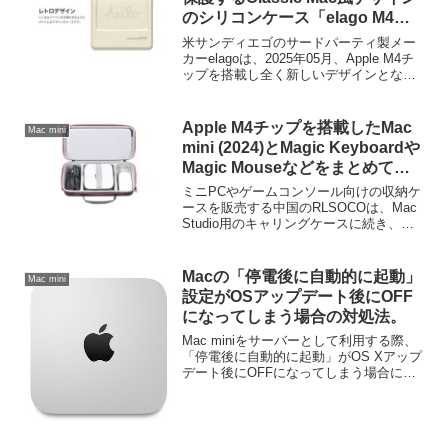
のシリコンケース「elago M4
CASE for Mac Mini (2024)」が発
米サンディエゴのサードパーティ製メー
売。
カーelagoは、2025年05月、Apple M4チ
ップを搭載し全く新しいデザインとなっ
たMac mini (2024)を保護するClassic Mac
風デザインのシリコンケース「elago M4
CASE for Mac Mini (2024)」を発売しまし
Apple M4チップを搭載したMac
Mac mini
たが、elago製品を扱う株式会社サンクチ
mini (2024)とMagic Keyboardや
ュアリが、この製品の販売を開始してい
Magic Mouseなどをまとめて収
ます。
納して持ち運べるキャリングケー
ミニPCやゲームコンソール向けの収納ケ
スが発売。
ースを販売する中国のRLSOCOは、Mac
Studio用のキャリングケースに続き、
Apple M4/M4 Proチップを搭載したMac
mini (2024)用のキャリングケースを発売
しています。
Macの「停電後に自動的に起動」
Mac mini
設定がOSアップデート後にOFF
になってしまう場合の対処法。
Mac miniをサーバーとして利用する際、
「停電後に自動的に起動」がOS Xアップ
デート後にOFFになってしまう場合に有
効な対処法が公開されています。詳細は
以下から。