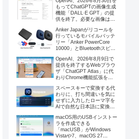
OpenAI、2026年8月30日を
もってChatGPTの画像生成
機能「DALL·E GPT」の提
供を終了。必要な画像は期
限までにダウンロードを。
Anker Japanがリコールを
行っているモバイルバッテ
リー「Anker PowerCore
10000」とBluetoothスピー
カー「PowerConf S3」で周
OpenAI、2026年8月9日で
辺を焼損する火災が6月に3
提供を終了するWebブラウ
件発生していたそうなので
ザ「ChatGPT Atlas」に代
注意を。
わりChrome機能拡張をア
ップデートし、YouTube動
スペースキーで変換する代
画の質問やAsk ChatGPT機
わりに、打ち間違いを気に
能を追加。
せずに入力したローマ字を
AIで自然な日本語に変換し
てくれるMac用の日本語入
macOS用のUSBインストー
力アプリ「Nospace」がリ
ラを作成できる
リース。
「macUSB」がWindows
Vistaや7、macOS 27