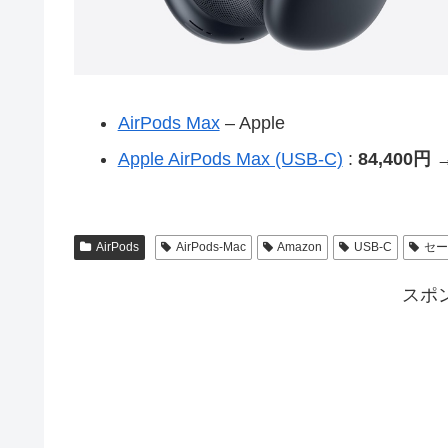
AirPods Max
– Apple
Apple AirPods Max (USB-C)
:
84,400円 
AirPods
AirPods-Mac
Amazon
USB-C
セー
スポ