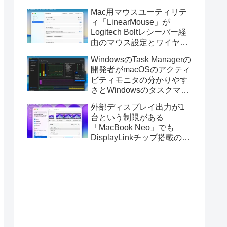
Golden GateのUSBインス
Mac用マウスユーティリテ
トーラの作成に対応。
ィ「LinearMouse」が
Logitech Boltレシーバー経
由のマウス設定とワイヤレ
ス版のELECOM HUGEトラ
WindowsのTask Managerの
ックボールに対応。
開発者がmacOSのアクティ
ビティモニタの分かりやす
さとWindowsのタスクマネ
ージャの詳細さを合わせた
外部ディスプレイ出力が1
Mac用システムモニタアプ
台という制限がある
リ「Task Manager TMOG」
「MacBook Neo」でも
のBeta版を公開。
DisplayLinkチップ搭載の
USBグラフィックスアダプ
タを利用することでデュア
ルディスプレイ以上の出力
が可能に。