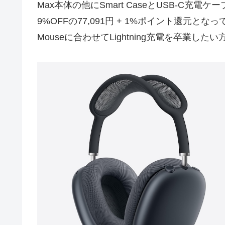
Max本体の他にSmart CaseとUSB-C充電
9%OFFの77,091円 + 1%ポイント還元となって
Mouseに合わせてLightning充電を卒業