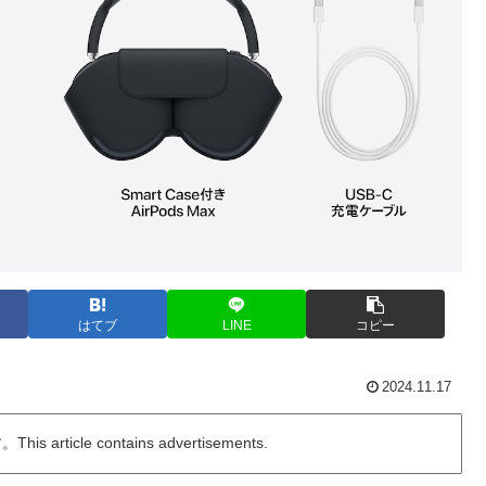
はてブ
LINE
コピー
2024.11.17
ticle contains advertisements.