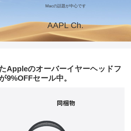
Macの話題が中心です
AAPL Ch.
ったAppleのオーバーイヤーヘッドフ
C)」が9%OFFセール中。