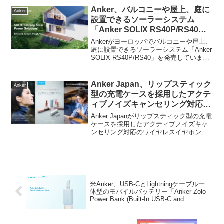
Anker、バルコニーや屋上、庭に
Anker
設置できるソーラーシステム
「Anker SOLIX RS40P/RS40
Balkonkraftwerk」をヨーロッパ
Ankerがヨーロッパでバルコニーや屋上、
で発売。
庭に設置できるソーラーシステム「Anker
SOLIX RS40P/RS40」を発売していま
す。詳細は以下から。
Anker Japan、リップスティック
Anker
型の充電ケースを採用したアクテ
ィブノイズキャンセリング対応の
ワイヤレスイヤホン
Anker Japanがリップスティック型の充電
「Soundcore A30i」を発売。
ケースを採用したアクティブノイズキャ
ンセリング対応のワイヤレスイヤホン
「Soundcore A30i」を発売しています。
詳細は以下から。
米Anker、USB-CとLightningケーブル一
体型のモバイルバッテリー「Anker Zolo
Power Bank (Built-In USB-C and
Lightning Cable)」に20,000mAhモデルを
追加。