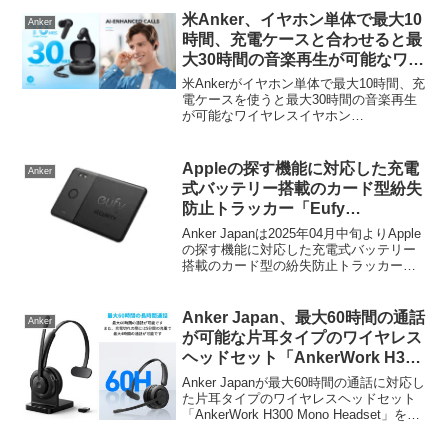
米Anker、イヤホン単体で最大10
Anker
時間、充電ケースと合わせると最
大30時間の音楽再生が可能なワイ
ヤレスイヤホン「Soundcore
米Ankerがイヤホン単体で最大10時間、充
P20i」を発売。
電ケースを使うと最大30時間の音楽再生
が可能なワイヤレスイヤホン
「Soundcore P20i」を発売しています。
詳細は以下から。
Appleの探す機能に対応した充電
Anker
式バッテリー搭載のカード型紛失
防止トラッカー「Eufy
SmartTrack Card E30」のアップ
Anker Japanは2025年04月中旬よりApple
グレード版が20%OFFセール中。
の探す機能に対応した充電式バッテリー
搭載のカード型の紛失防止トラッカー
「Eufy SmartTrack Card E30 (T87B1)」
のアップグレード版の販売を開始しまし
たが、このアップグレード版のEufy
Anker Japan、最大60時間の通話
Anker
SmartTrack Card E30のタイムセールが開
が可能な片耳タイプのワイヤレス
催されています。
ヘッドセット「AnkerWork H300
Mono Headset」を発売。
Anker Japanが最大60時間の通話に対応し
た片耳タイプのワイヤレスヘッドセット
「AnkerWork H300 Mono Headset」を発
売しています。詳細は以下から。