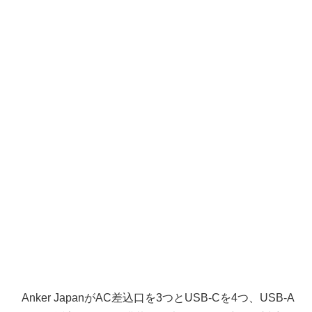
Anker JapanがAC差込口を3つとUSB-Cを4つ、USB-A