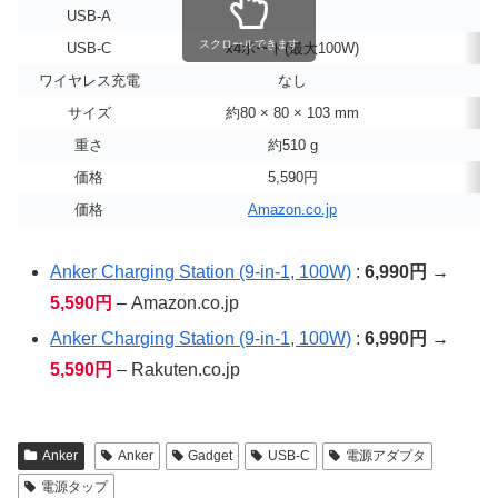
USB-A
スクロールできます
USB-C
x4ポート(最大100W)
ワイヤレス充電
なし
サイズ
約80 × 80 × 103 mm
重さ
約510 g
価格
5,590円
価格
Amazon.co.jp
Anker Charging Station (9-in-1, 100W)
:
6,990円 →
5,590円
– Amazon.co.jp
Anker Charging Station (9-in-1, 100W)
:
6,990円 →
5,590円
– Rakuten.co.jp
Anker
Anker
Gadget
USB-C
電源アダプタ
電源タップ