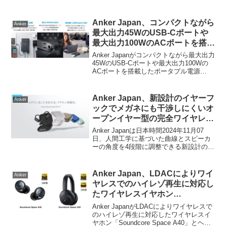
Anker Japan、コンパクトながら
Anker
最大出力45WのUSB-Cポートや
最大出力100WのACポートを搭載
したポータブル電源「Anker
Anker Japanがコンパクトながら最大出力
PowerHouse 100」の販売を開
45WのUSB-Cポートや最大出力100Wの
ACポートを搭載したポータブル電源
始。
「Anker PowerHouse 100」の販売を開始
しています。詳細は以下から。
Anker Japan、新設計のイヤーフ
Anker
ックでメガネにも干渉しにくいオ
ープンイヤー型の完全ワイヤレス
イヤホン「Soundcore AeroFit
Anker Japanは日本時間2024年11月07
2」を発売。
日、人間工学に基づいた曲線とスピーカ
ーの角度を4段階に調整できる新設計のイ
ヤーフックでメガネをかけていても干渉
しにくいオープンイヤー型のワイヤレス
イヤホン「Soundcore AeroFit 2
Anker Japan、LDACによりワイ
Anker
(A3874)」を新たに発売しています。
ヤレスでのハイレゾ再生に対応し
たワイヤレスイヤホン
「Soundcore Space A40」とヘ
Anker JapanがLDACによりワイヤレスで
ッドホン「Space Q45」を発売。
のハイレゾ再生に対応したワイヤレスイ
ヤホン「Soundcore Space A40」とヘッ