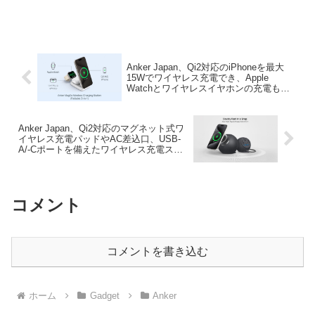
ワイヤレス充電パッド「Anker Zolo
Wireless Charger (Magnetic, Pad)
(A25M2)」を発売しましたが、06月18日
付で、この2個セットモデル(B25M2)が発
売されています。
Anker Japan、Qi2対応のiPhoneを最大
15Wでワイヤレス充電でき、Apple
Watchとワイヤレスイヤホンの充電も可
能なワイヤレス充電ステーション「Anker
MagGo Wireless Charging Station
(Foldable 3-in-1)」の予約販売を開始。
Anker Japan、Qi2対応のマグネット式ワ
イヤレス充電パッドやAC差込口、USB-
A/-Cポートを備えたワイヤレス充電ステ
ーション「Anker MagGo Magnetic
Charging Station (8-in-1)」の予約販売を
開始。
コメント
コメントを書き込む
ホーム
Gadget
Anker