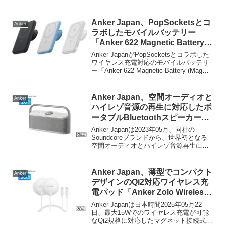
ドホン「Soundcore Space Q45」を発売
しています。詳細は以下から。
Anker Japan、PopSocketsとコ
Anker
ラボしたモバイルバッテリー
「Anker 622 Magnetic Battery
(MagGo with PopSockets
Anker JapanがPopSocketsとコラボした
Grip)」にホワイトとブルーカラ
ワイヤレス充電対応のモバイルバッテリ
ー「Anker 622 Magnetic Battery (MagGo
ーを追加。
with PopSockets Grip)」にホワイトとブ
ルーカラーを追加し...
Anker Japan、空間オーディオと
Anker
ハイレゾ音源の再生に対応したポ
ータブルBluetoothスピーカー
「Soundcore Motion X600」に
Anker Japanは2023年05月、同社の
ホワイトモデルを追加。
Soundcoreブランドから、世界初となる
空間オーディオとハイレゾ音源再生に対
応したポータブルBluetoothスピーカー
「Soundcore Motion X600 (A3130)」を発
売しましたが、このSoundcore Motion
Anker Japan、薄型でコンパクト
Anker
X600に新たにホワイトモデルが追加＆発
デザインのQi2対応ワイヤレス充
売されています。
電パッド「Anker Zolo Wireless
Charger (Magnetic, Pad)」の2個
Anker Japanは日本時間2025年05月22
セットモデルを発売。
日、最大15Wでのワイヤレス充電が可能
なQi2規格に対応したマグネット接続式の