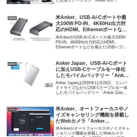
た充電ステーション「Anker 637
ブラックモデルを発売。
Magnetic Charging Station (MagGo)」に
ブラックモデルを発売しています。詳
細...
米Anker、USB-A/-Cポートや最
Anker
大100W PD-IN、4K60Hz出力対
応のHDMI、Ethernetポートなど
を備えたUSBハブ機能付きモニタ
米AnkerがUSB-A/-Cポートや最大100W
ースタンド「Anker USB-C Hub
PD-IN、4K60Hz出力対応のHDMI、
Ethernetポートなどを備えたUSBハブ機
(10-in-1, Monitor Stand)」を発
能付きモニタースタンド「Anker USB-C
売。
Hub (10-in-1, Monitor Sta...
Anker Japan、USB-A/-Cポート
Anker
に加えUSB-Cケーブルを一体化
したモバイルバッテリー「Anker
Zolo Power Bank (10000mAh,
Anker Japanは2025年11月26日、コンパ
22.5W, Built-In USB-Cケーブ
クトサイズながらUSB-Cケーブルを一体
したモバイルバッテリー「Anker Zolo
ル)」にホワイトモデルを追加。
Power Bank (10000mAh, 22.5W, Built-In
USB-Cケーブル) (A110D)」のブラックモ
デルを発売しましたが、このモバイルバ
米Anker、オートフォーカスやノ
Anker
ッテリーに新たにホワイトモデルが追加
イズキャンセリング機能を搭載し
＆発売されています。
たWebカメラ「Anker
PowerConf C300」の設定を変更
米Ankerがオートフォーカスやノイズキャ
できるMac/Win対応のアプリ
ンセリング機能を搭載したWebカメラ