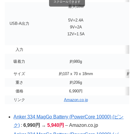
スクロールできます
最大18W
5V=2.4A
USB-A出力
9V=2A
12V=1.5A
入力
吸着力
約980g
サイズ
約107 x 70 x 18mm
約10
重さ
約206g
価格
6,990円
リンク
Amazon.co.jp
A
Anker 334 MagGo Battery (PowerCore 10000) (ピン
ク)
:
6,990円
→
5,940円
– Amazon.co.jp