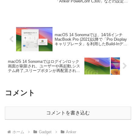
「Anker PowerConf C300」などの設定を
「Anker Work」を公開。
変更できるMac/Win対応のアプリ
「AnkerWork」を公開しています。詳細
は以下から。
macOS 14 Sonomaでは、14/16インチ
MacBook Pro (2021)以降で「Pro Display
キャリブレータ」を利用したBuild-Inディ
スプレイの補正が可能に。
macOS 14 Sonomaではログイン/ロック
画面が刷新され、ユーザーや再起動,シス
テム終了,スリープボタンが再配置されて
いるので注意を。
コメント
コメントを書き込む
ホーム
Gadget
Anker