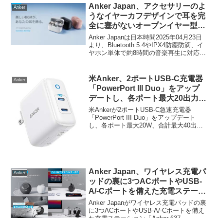
Anker Japan、アクセサリーのよ
Anker
うなイヤーカフデザインで耳を完
全に塞がないオープンイヤー型の
ワイヤレスイヤホン
Anker Japanは日本時間2025年04月23日
「Soundcore AeroClip」を発
より、Bluetooth 5.4やIPX4防塵防滴、イ
ヤホン単体で約8時間の音楽再生に対応
表。
し、耳を塞がないオープンイヤーかつ、
アクセサリーのようなイヤーカフ型のワ
イヤレスイヤホン「Soundcore AeroClip
米Anker、2ポートUSB-C充電器
Anker
(A3388)」を新たに発売しています。
「PowerPort III Duo」をアップ
デートし、各ポート最大20出力で
iPhone 12シリーズに対応したモ
米Ankerが2ポートUSB-C急速充電器
デルを発売。
「PowerPort III Duo」をアップデート
し、各ポート最大20W、合計最大40出力
に対応したモデルを発売しています。詳
細は以下から。
Anker Japan、ワイヤレス充電パ
Anker
ッドの裏に3つACポートやUSB-
A/-Cポートを備えた充電ステーシ
ョン「Anker 637 Magnetic
Anker Japanがワイヤレス充電パッドの裏
Charging Station (MagGo)」に
に3つACポートやUSB-A/-Cポートを備え