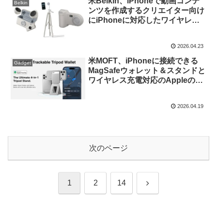
米Belkin、iPhoneで動画コンテ
Belkin
ンツを作成するクリエイター向け
にiPhoneに対応したワイヤレス
マイクやマグネット接続のマウン
ト、バッテリー内臓のカメラグリ
2026.04.23
ップを発売。
米MOFT、iPhoneに接続できる
Gadget
MagSafeウォレット＆スタンドと
ワイヤレス充電対応のAppleの探
す機能に加え、カメラのシャッタ
ーを操作できるキャプチャーボタ
2026.04.19
ンを搭載した「MOFT Trackable
Tripod Wallet」を発売。
次のページ
次
1
2
14
へ