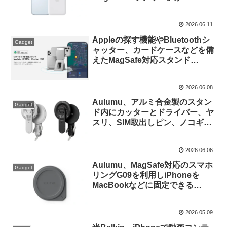
セール中。
2026.06.11
Appleの探す機能やBluetoothシ
Gadget
ャッター、カードケースなどを備
えたMagSafe対応スタンド
「MOFT 8-in-1多機能スタンド
MagSafe紛失防止(Find My)対
2026.06.08
応」が発売。
Aulumu、アルミ合金製のスタン
Gadget
ド内にカッターとドライバー、ヤ
スリ、SIM取出しピン、ノコギリ
刃のミニ工具セットを収めた
MagSafe対応のマグネット接続式
2026.06.06
スマホスタンド「G05 Pro」を発
売。
Aulumu、MagSafe対応のスマホ
Gadget
リングG09を利用しiPhoneを
MacBookなどに固定できる
「Aulumu AC01 MagSafeシー
ル」を発売。
2026.05.09